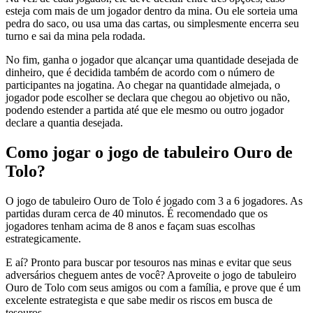
esteja com mais de um jogador dentro da mina. Ou ele sorteia uma
pedra do saco, ou usa uma das cartas, ou simplesmente encerra seu
turno e sai da mina pela rodada.
No fim, ganha o jogador que alcançar uma quantidade desejada de
dinheiro, que é decidida também de acordo com o número de
participantes na jogatina. Ao chegar na quantidade almejada, o
jogador pode escolher se declara que chegou ao objetivo ou não,
podendo estender a partida até que ele mesmo ou outro jogador
declare a quantia desejada.
Como jogar o jogo de tabuleiro Ouro de
Tolo?
O jogo de tabuleiro Ouro de Tolo é jogado com 3 a 6 jogadores. As
partidas duram cerca de 40 minutos. É recomendado que os
jogadores tenham acima de 8 anos e façam suas escolhas
estrategicamente.
E aí? Pronto para buscar por tesouros nas minas e evitar que seus
adversários cheguem antes de você? Aproveite o jogo de tabuleiro
Ouro de Tolo com seus amigos ou com a família, e prove que é um
excelente estrategista e que sabe medir os riscos em busca de
tesouros.