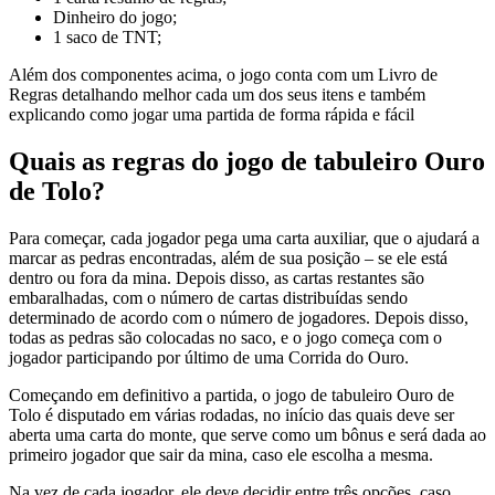
Dinheiro do jogo;
1 saco de TNT;
Além dos componentes acima, o jogo conta com um Livro de
Regras detalhando melhor cada um dos seus itens e também
explicando como jogar uma partida de forma rápida e fácil
Quais as regras do jogo de tabuleiro Ouro
de Tolo?
Para começar, cada jogador pega uma carta auxiliar, que o ajudará a
marcar as pedras encontradas, além de sua posição – se ele está
dentro ou fora da mina. Depois disso, as cartas restantes são
embaralhadas, com o número de cartas distribuídas sendo
determinado de acordo com o número de jogadores. Depois disso,
todas as pedras são colocadas no saco, e o jogo começa com o
jogador participando por último de uma Corrida do Ouro.
Começando em definitivo a partida, o jogo de tabuleiro Ouro de
Tolo é disputado em várias rodadas, no início das quais deve ser
aberta uma carta do monte, que serve como um bônus e será dada ao
primeiro jogador que sair da mina, caso ele escolha a mesma.
Na vez de cada jogador, ele deve decidir entre três opções, caso