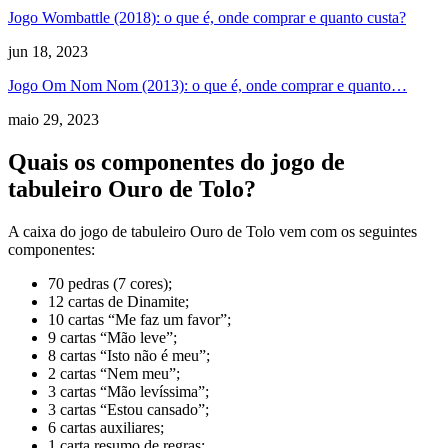
Jogo Wombattle (2018): o que é, onde comprar e quanto custa?
jun 18, 2023
Jogo Om Nom Nom (2013): o que é, onde comprar e quanto…
maio 29, 2023
Quais os componentes do jogo de
tabuleiro Ouro de Tolo?
A caixa do jogo de tabuleiro Ouro de Tolo vem com os seguintes
componentes:
70 pedras (7 cores);
12 cartas de Dinamite;
10 cartas “Me faz um favor”;
9 cartas “Mão leve”;
8 cartas “Isto não é meu”;
2 cartas “Nem meu”;
3 cartas “Mão levíssima”;
3 cartas “Estou cansado”;
6 cartas auxiliares;
1 carta resumo de regras;