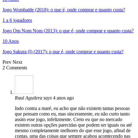
Jogo Wombattle (2018): o que é, onde comprar e quanto custa?
1 a 6 jogadores
Jogo Om Nom Nom (2013): o que é, onde comprar e quanto custa?
10 Anos
Jogo Sakura (I) (2017): o que é, onde comprar e quanto custa?
Prev
Next
2 Comments
Raul Aguilera
says
4 anos ago
Indo contra a maré, eu acho que não existem tantas pessoas
que pensam como eu, mas sinceramente, eu não curto tanto
assim esse jogo, infelizmente. Creio eu que no mercado
existem outras opções parecidas que podem ser iguais ou até
mesmo completamente melhores do que esse jogo, afinal de
contas, uma das coisas que sempre acabou acontecendo nas