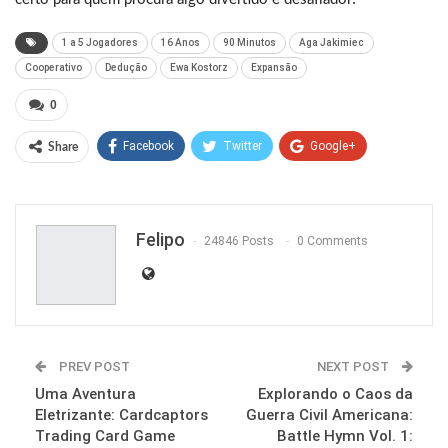
1 a 5 Jogadores
16 Anos
90 Minutos
Aga Jakimiec
Cooperativo
Dedução
Ewa Kostorz
Expansão
0
Facebook
Twitter
Google+
Share
ReddIt
WhatsApp
Pinterest
Email
Felipo
24846 Posts
0 Comments
PREV POST
NEXT POST
Uma Aventura
Explorando o Caos da
Eletrizante: Cardcaptors
Guerra Civil Americana:
Trading Card Game
Battle Hymn Vol. 1: