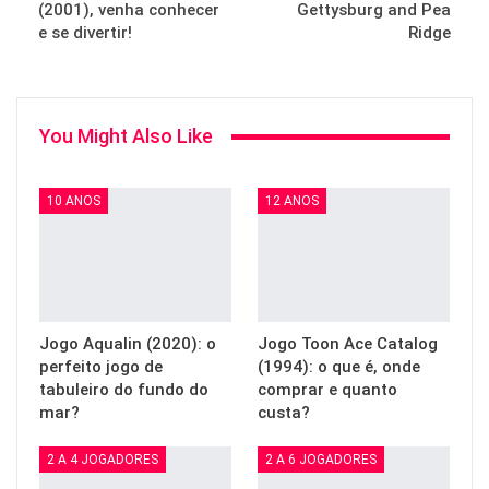
(2001), venha conhecer
Gettysburg and Pea
e se divertir!
Ridge
You Might Also Like
10 ANOS
12 ANOS
Jogo Aqualin (2020): o
Jogo Toon Ace Catalog
perfeito jogo de
(1994): o que é, onde
tabuleiro do fundo do
comprar e quanto
mar?
custa?
2 A 4 JOGADORES
2 A 6 JOGADORES