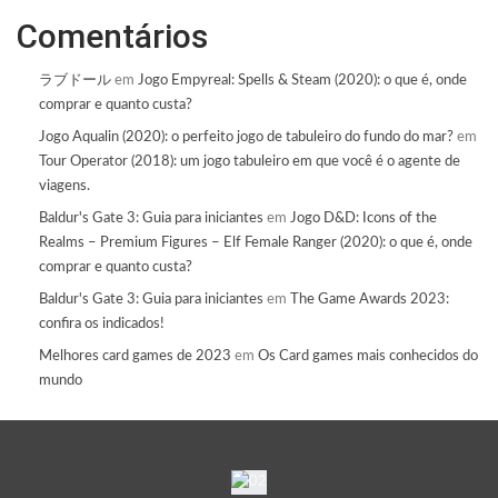
Comentários
ラブドール
em
Jogo Empyreal: Spells & Steam (2020): o que é, onde
comprar e quanto custa?
Jogo Aqualin (2020): o perfeito jogo de tabuleiro do fundo do mar?
em
Tour Operator (2018): um jogo tabuleiro em que você é o agente de
viagens.
Baldur's Gate 3: Guia para iniciantes
em
Jogo D&D: Icons of the
Realms – Premium Figures – Elf Female Ranger (2020): o que é, onde
comprar e quanto custa?
Baldur's Gate 3: Guia para iniciantes
em
The Game Awards 2023:
confira os indicados!
Melhores card games de 2023
em
Os Card games mais conhecidos do
mundo