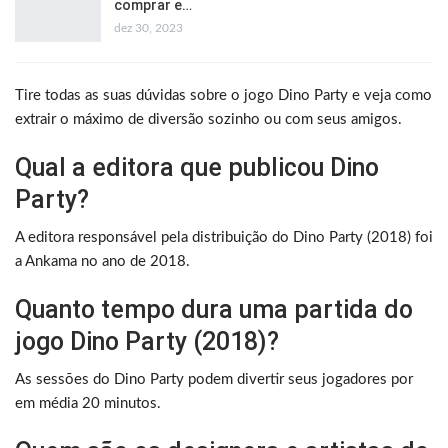
comprar e…
dez 30, 2023
Tire todas as suas dúvidas sobre o jogo Dino Party e veja como
extrair o máximo de diversão sozinho ou com seus amigos.
Qual a editora que publicou Dino
Party?
A editora responsável pela distribuição do Dino Party (2018) foi
a Ankama no ano de 2018.
Quanto tempo dura uma partida do
jogo Dino Party (2018)?
As sessões do Dino Party podem divertir seus jogadores por
em média 20 minutos.