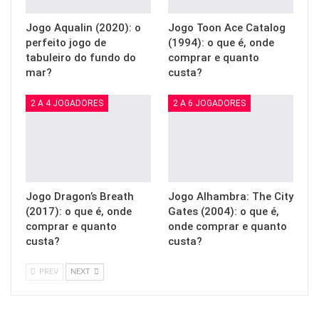
Jogo Aqualin (2020): o
Jogo Toon Ace Catalog
perfeito jogo de
(1994): o que é, onde
tabuleiro do fundo do
comprar e quanto
mar?
custa?
2 A 4 JOGADORES
2 A 6 JOGADORES
Jogo Dragon’s Breath
Jogo Alhambra: The City
(2017): o que é, onde
Gates (2004): o que é,
comprar e quanto
onde comprar e quanto
custa?
custa?
PREV
NEXT