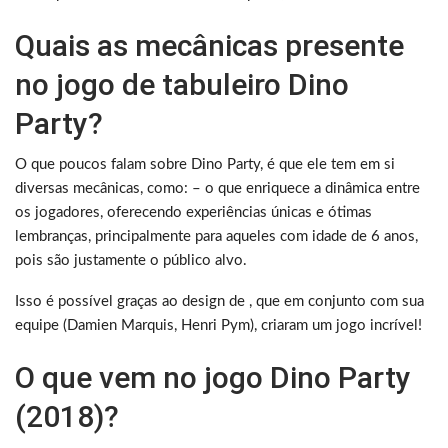
Quais as mecânicas presente
no jogo de tabuleiro Dino
Party?
O que poucos falam sobre Dino Party, é que ele tem em si
diversas mecânicas, como: – o que enriquece a dinâmica entre
os jogadores, oferecendo experiências únicas e ótimas
lembranças, principalmente para aqueles com idade de 6 anos,
pois são justamente o público alvo.
Isso é possível graças ao design de , que em conjunto com sua
equipe (Damien Marquis, Henri Pym), criaram um jogo incrível!
O que vem no jogo Dino Party
(2018)?