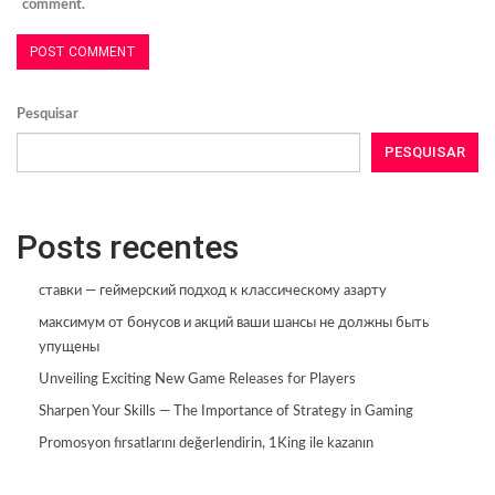
comment.
Pesquisar
PESQUISAR
Posts recentes
ставки — геймерский подход к классическому азарту
максимум от бонусов и акций ваши шансы не должны быть
упущены
Unveiling Exciting New Game Releases for Players
Sharpen Your Skills — The Importance of Strategy in Gaming
Promosyon fırsatlarını değerlendirin, 1King ile kazanın