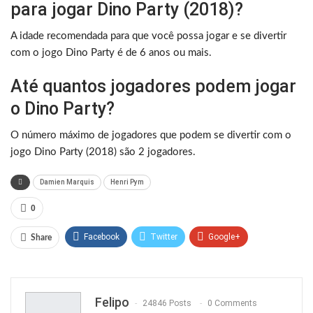
para jogar Dino Party (2018)?
A idade recomendada para que você possa jogar e se divertir
com o jogo Dino Party é de 6 anos ou mais.
Até quantos jogadores podem jogar
o Dino Party?
O número máximo de jogadores que podem se divertir com o
jogo Dino Party (2018) são 2 jogadores.
Damien Marquis
Henri Pym
0
Facebook
Twitter
Google+
Share
ReddIt
WhatsApp
Pinterest
Email
Felipo
24846 Posts
0 Comments