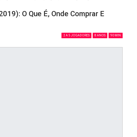
2019): O Que É, Onde Comprar E
2 A 5 JOGADORES
8 ANOS
90 MIN