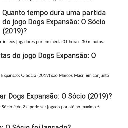
Quanto tempo dura uma partida
do jogo Dogs Expansão: O Sócio
(2019)?
tir seus jogadores por em média 01 hora e 30 minutos.
stas do jogo Dogs Expansão: O
gs Expansão: O Sócio (2019) são Marcos Macri em conjunto
ar Dogs Expansão: O Sócio (2019)?
 Sócio é de 2 e pode ser jogado por até no máximo 5
 O Sócio foi lançado?