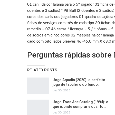
01 canil da cor laranja para o 5º jogador 01 ficha d
doentes e 3 sadios) * Pit Bull (2 doentes e 3 sadio
cores dos canis dos jogadores 01 quadro de ações: 
fichas de serviços com três de cada tipo 30 fichas de
remédio – 07 46 cartas * licenças – 5 / * bônus – 5 
de sócios em cinco cores 02 meeples na cor laranja
dado com oito lados Sleeves 46 (45.0 mm X 68.0 m
Perguntas rápidas sobre
RELATED POSTS
Jogo Aqualin (2020): o perfeito
jogo de tabuleiro do fundo…
dez 30, 2023
Jogo Toon Ace Catalog (1994): o
que é, onde comprar e quanto…
dez 30, 2023