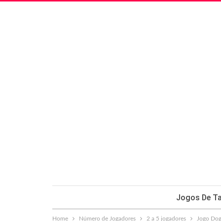
Jogos De Ta
Home
Número de Jogadores
2 a 5 jogadores
Jogo Dog