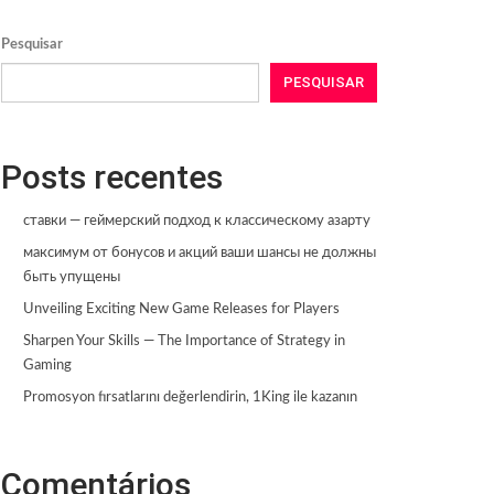
Pesquisar
PESQUISAR
Posts recentes
ставки — геймерский подход к классическому азарту
максимум от бонусов и акций ваши шансы не должны
быть упущены
Unveiling Exciting New Game Releases for Players
Sharpen Your Skills — The Importance of Strategy in
Gaming
Promosyon fırsatlarını değerlendirin, 1King ile kazanın
Comentários