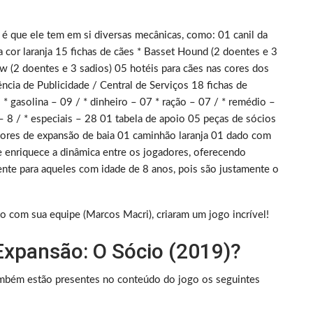
 que ele tem em si diversas mecânicas, como: 01 canil da
a cor laranja 15 fichas de cães * Basset Hound (2 doentes e 3
ow (2 doentes e 3 sadios) 05 hotéis para cães nas cores dos
cia de Publicidade / Central de Serviços 18 fichas de
 * gasolina – 09 / * dinheiro – 07 * ração – 07 / * remédio –
 – 8 / * especiais – 28 01 tabela de apoio 05 peças de sócios
dores de expansão de baia 01 caminhão laranja 01 dado com
 enriquece a dinâmica entre os jogadores, oferecendo
ente para aqueles com idade de 8 anos, pois são justamente o
to com sua equipe (Marcos Macri), criaram um jogo incrível!
Expansão: O Sócio (2019)?
mbém estão presentes no conteúdo do jogo os seguintes