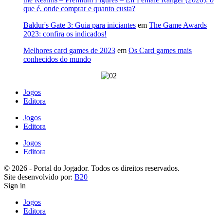
que é, onde comprar e quanto custa?
Baldur's Gate 3: Guia para iniciantes
em
The Game Awards
2023: confira os indicados!
Melhores card games de 2023
em
Os Card games mais
conhecidos do mundo
Jogos
Editora
Jogos
Editora
Jogos
Editora
© 2026 - Portal do Jogador. Todos os direitos reservados.
Site desenvolvido por:
B20
Sign in
Jogos
Editora