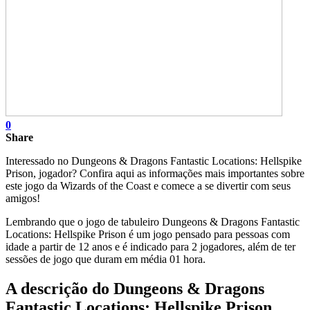
0
Share
Interessado no Dungeons & Dragons Fantastic Locations: Hellspike
Prison, jogador? Confira aqui as informações mais importantes sobre
este jogo da Wizards of the Coast e comece a se divertir com seus
amigos!
Lembrando que o jogo de tabuleiro Dungeons & Dragons Fantastic
Locations: Hellspike Prison é um jogo pensado para pessoas com
idade a partir de 12 anos e é indicado para 2 jogadores, além de ter
sessões de jogo que duram em média 01 hora.
A descrição do Dungeons & Dragons
Fantastic Locations: Hellspike Prison