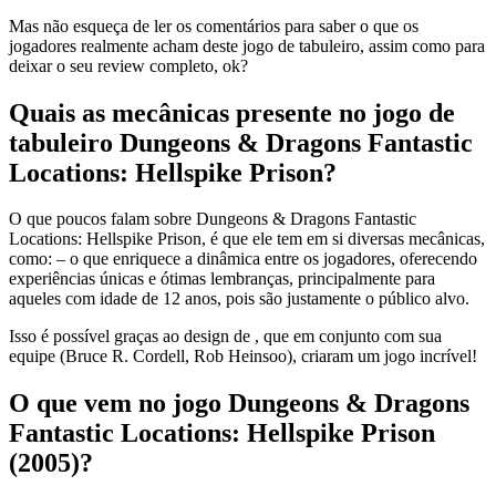
Mas não esqueça de ler os comentários para saber o que os
jogadores realmente acham deste jogo de tabuleiro, assim como para
deixar o seu review completo, ok?
Quais as mecânicas presente no jogo de
tabuleiro Dungeons & Dragons Fantastic
Locations: Hellspike Prison?
O que poucos falam sobre Dungeons & Dragons Fantastic
Locations: Hellspike Prison, é que ele tem em si diversas mecânicas,
como: – o que enriquece a dinâmica entre os jogadores, oferecendo
experiências únicas e ótimas lembranças, principalmente para
aqueles com idade de 12 anos, pois são justamente o público alvo.
Isso é possível graças ao design de , que em conjunto com sua
equipe (Bruce R. Cordell, Rob Heinsoo), criaram um jogo incrível!
O que vem no jogo Dungeons & Dragons
Fantastic Locations: Hellspike Prison
(2005)?