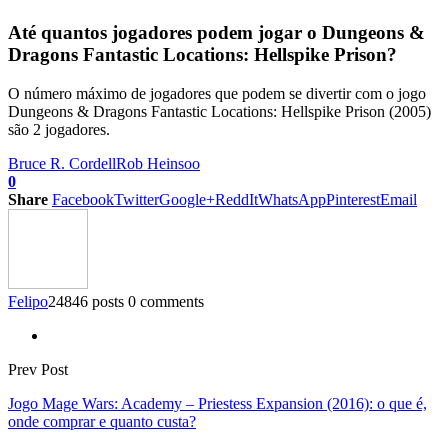
Até quantos jogadores podem jogar o Dungeons &
Dragons Fantastic Locations: Hellspike Prison?
O número máximo de jogadores que podem se divertir com o jogo
Dungeons & Dragons Fantastic Locations: Hellspike Prison (2005)
são 2 jogadores.
Bruce R. Cordell
Rob Heinsoo
0
Share
Facebook
Twitter
Google+
ReddIt
WhatsApp
Pinterest
Email
Felipo
24846 posts
0 comments
Prev Post
Jogo Mage Wars: Academy – Priestess Expansion (2016): o que é,
onde comprar e quanto custa?