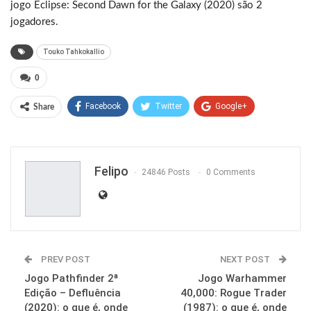
jogo Eclipse: Second Dawn for the Galaxy (2020) são 2
jogadores.
Touko Tahkokallio
0
Facebook
Twitter
Google+
Share
ReddIt
WhatsApp
Pinterest
Email
Felipo
24846 Posts
0 Comments
PREV POST
NEXT POST
Jogo Pathfinder 2ª
Jogo Warhammer
Edição – Defluência
40,000: Rogue Trader
(2020): o que é, onde
(1987): o que é, onde