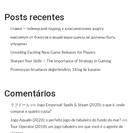
Posts recentes
ставки — геймерский подход к классическому азарту
максимум от бонусов и акций ваши шансы не должны быть
упущены
Unveiling Exciting New Game Releases for Players
Sharpen Your Skills — The Importance of Strategy in Gaming
Promosyon fırsatlarını değerlendirin, 1King ile kazanın
Comentários
ラブドール
em
Jogo Empyreal: Spells & Steam (2020): o que é, onde
comprar e quanto custa?
Jogo Aqualin (2020): o perfeito jogo de tabuleiro do fundo do mar?
em
Tour Operator (2018): um jogo tabuleiro em que você é o agente de