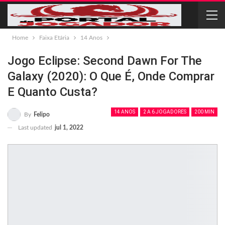
Home
Faixa Etária
14 Anos
Jogo Eclipse: Second Dawn For The
Galaxy (2020): O Que É, Onde Comprar
E Quanto Custa?
14 ANOS
2 A 6 JOGADORES
200 MIN
By
Felipo
Last updated
jul 1, 2022