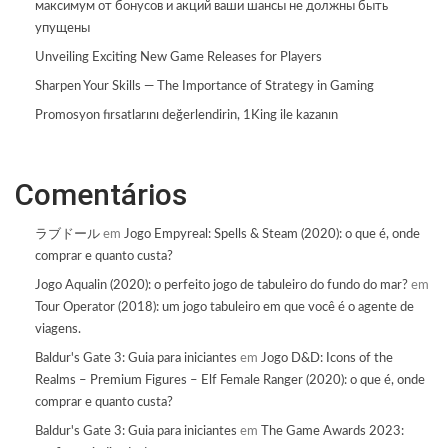
максимум от бонусов и акций ваши шансы не должны быть
упущены
Unveiling Exciting New Game Releases for Players
Sharpen Your Skills — The Importance of Strategy in Gaming
Promosyon fırsatlarını değerlendirin, 1King ile kazanın
Comentários
ラブドール
em
Jogo Empyreal: Spells & Steam (2020): o que é, onde
comprar e quanto custa?
Jogo Aqualin (2020): o perfeito jogo de tabuleiro do fundo do mar?
em
Tour Operator (2018): um jogo tabuleiro em que você é o agente de
viagens.
Baldur's Gate 3: Guia para iniciantes
em
Jogo D&D: Icons of the
Realms – Premium Figures – Elf Female Ranger (2020): o que é, onde
comprar e quanto custa?
Baldur's Gate 3: Guia para iniciantes
em
The Game Awards 2023: