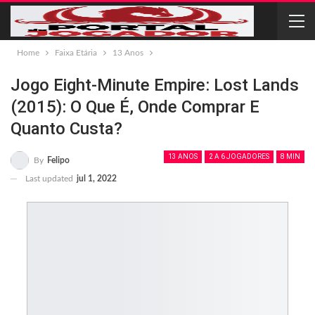
Home
Faixa Etária
13 Anos
Jogo Eight-Minute Empire: Lost Lands
(2015): O Que É, Onde Comprar E
Quanto Custa?
13 ANOS
2 A 6 JOGADORES
8 MIN
By
Felipo
Last updated
jul 1, 2022