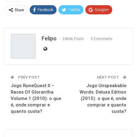
Facebook
Twitter
Google+
Share
ReddIt
WhatsApp
Pinterest
Email
Felipo
24846 Posts
0 Comments
PREV POST
NEXT POST
Jogo RuneQuest II –
Jogo Unspeakable
Races Of Glorantha
Words: Deluxe Edition
Volume 1 (2010): o que
(2015): o que é, onde
é, onde comprar e
comprar e quanto
quanto custa?
custa?