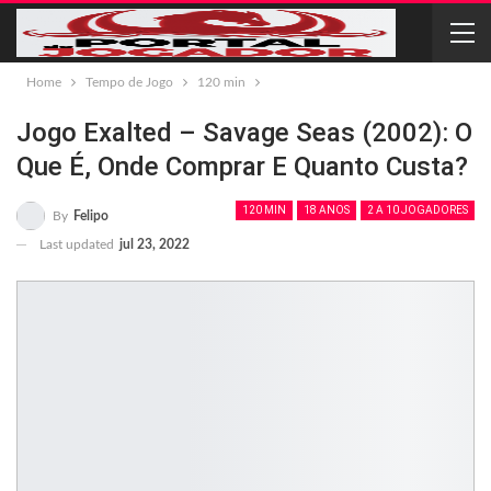
Home
Tempo de Jogo
120 min
Jogo Exalted – Savage Seas (2002): O
Que É, Onde Comprar E Quanto Custa?
120 MIN
18 ANOS
2 A 10 JOGADORES
By
Felipo
Last updated
jul 23, 2022