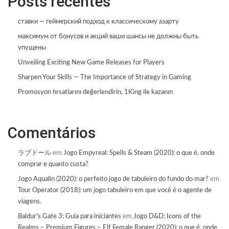
Posts recentes
ставки — геймерский подход к классическому азарту
максимум от бонусов и акций ваши шансы не должны быть
упущены
Unveiling Exciting New Game Releases for Players
Sharpen Your Skills — The Importance of Strategy in Gaming
Promosyon fırsatlarını değerlendirin, 1King ile kazanın
Comentários
ラブドール
em
Jogo Empyreal: Spells & Steam (2020): o que é, onde
comprar e quanto custa?
Jogo Aqualin (2020): o perfeito jogo de tabuleiro do fundo do mar?
em
Tour Operator (2018): um jogo tabuleiro em que você é o agente de
viagens.
Baldur's Gate 3: Guia para iniciantes
em
Jogo D&D: Icons of the
Realms – Premium Figures – Elf Female Ranger (2020): o que é, onde