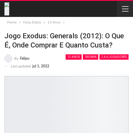
Home
Faixa Etária
13 Anos
Jogo Exodus: Generals (2012): O Que
É, Onde Comprar E Quanto Custa?
13 ANOS
180 MIN
2 A 6 JOGADORES
By
Felipo
Last updated
jul 1, 2022