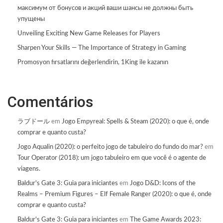
максимум от бонусов и акций ваши шансы не должны быть
упущены
Unveiling Exciting New Game Releases for Players
Sharpen Your Skills — The Importance of Strategy in Gaming
Promosyon fırsatlarını değerlendirin, 1King ile kazanın
Comentários
ラブドール
em
Jogo Empyreal: Spells & Steam (2020): o que é, onde
comprar e quanto custa?
Jogo Aqualin (2020): o perfeito jogo de tabuleiro do fundo do mar?
em
Tour Operator (2018): um jogo tabuleiro em que você é o agente de
viagens.
Baldur's Gate 3: Guia para iniciantes
em
Jogo D&D: Icons of the
Realms – Premium Figures – Elf Female Ranger (2020): o que é, onde
comprar e quanto custa?
Baldur's Gate 3: Guia para iniciantes
em
The Game Awards 2023: