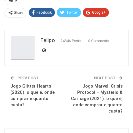
0
Facebook
Twitter
Google+
Share
ReddIt
WhatsApp
Pinterest
Email
Felipo
24846 Posts
0 Comments
PREV POST
NEXT POST
Jogo Glitter Hearts
Jogo Marvel: Crisis
(2020): o que é, onde
Protocol – Mysterio &
comprar e quanto
Carnage (2021): o que é,
custa?
onde comprar e quanto
custa?