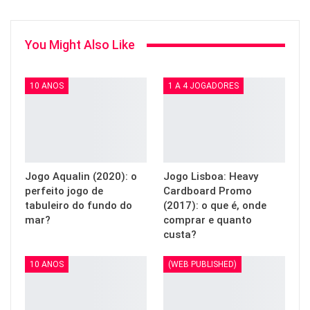
You Might Also Like
10 ANOS
1 A 4 JOGADORES
Jogo Aqualin (2020): o
Jogo Lisboa: Heavy
perfeito jogo de
Cardboard Promo
tabuleiro do fundo do
(2017): o que é, onde
mar?
comprar e quanto
custa?
10 ANOS
(WEB PUBLISHED)