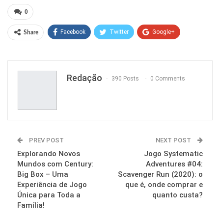
0
Facebook
Twitter
Google+
Share
ReddIt
WhatsApp
Pinterest
Email
Redação
390 Posts
0 Comments
PREV POST
NEXT POST
Explorando Novos
Jogo Systematic
Mundos com Century:
Adventures #04:
Big Box – Uma
Scavenger Run (2020): o
Experiência de Jogo
que é, onde comprar e
Única para Toda a
quanto custa?
Família!