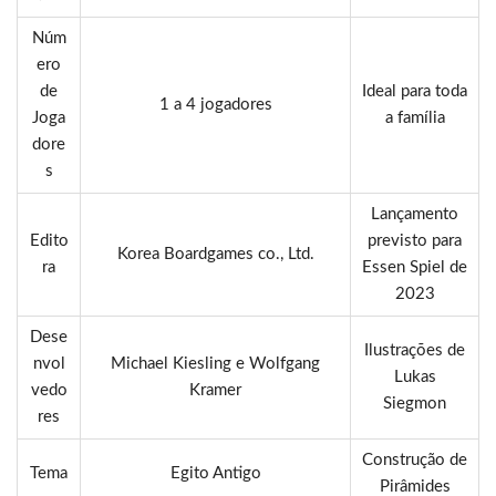
Núm
ero
de
Ideal para toda
1 a 4 jogadores
Joga
a família
dore
s
Lançamento
Edito
previsto para
Korea Boardgames co., Ltd.
ra
Essen Spiel de
2023
Dese
Ilustrações de
nvol
Michael Kiesling e Wolfgang
Lukas
vedo
Kramer
Siegmon
res
Construção de
Tema
Egito Antigo
Pirâmides