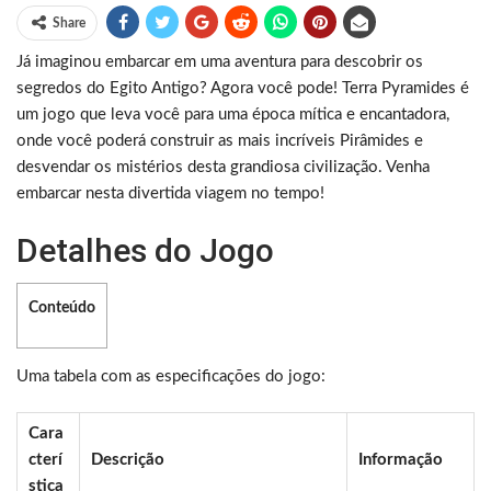
Share
Já imaginou embarcar em uma aventura para descobrir os
segredos do Egito Antigo? Agora você pode! Terra Pyramides é
um jogo que leva você para uma época mítica e encantadora,
onde você poderá construir as mais incríveis Pirâmides e
desvendar os mistérios desta grandiosa civilização. Venha
embarcar nesta divertida viagem no tempo!
Detalhes do Jogo
Conteúdo
Uma tabela com as especificações do jogo:
Cara
cterí
Descrição
Informação
stica