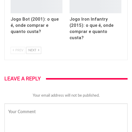
Jogo Bot (2001): o que
Jogo Iron Infantry
é, onde comprar e
(2015): o que é, onde
quanto custa?
comprar e quanto
custa?
PREV
NEXT
LEAVE A REPLY
Your email address will not be published.