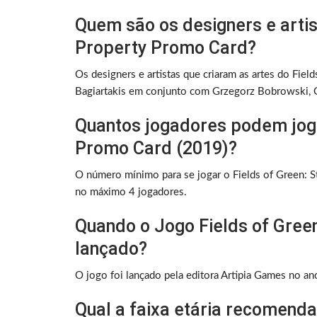
Quem são os designers e artis
Property Promo Card?
Os designers e artistas que criaram as artes do Fie
Bagiartakis em conjunto com Grzegorz Bobrowski, 
Quantos jogadores podem joga
Promo Card (2019)?
O número mínimo para se jogar o Fields of Green: S
no máximo 4 jogadores.
Quando o Jogo Fields of Green
lançado?
O jogo foi lançado pela editora Artipia Games no a
Qual a faixa etária recomenda