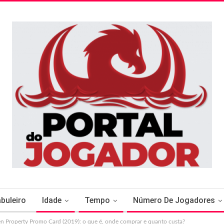
buleiro
Idade
Tempo
Número De Jogadores
len Property Promo Card (2019): o que é, onde comprar e quanto custa?