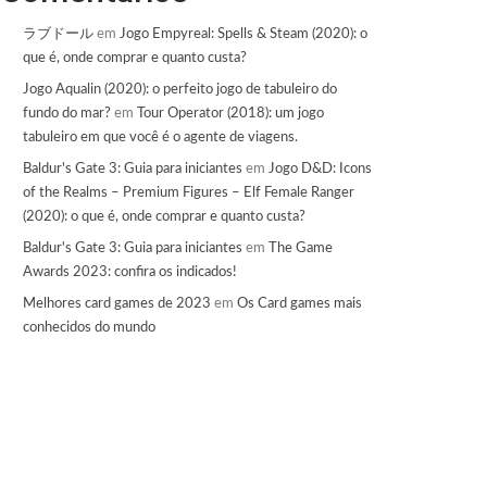
ラブドール
em
Jogo Empyreal: Spells & Steam (2020): o
que é, onde comprar e quanto custa?
Jogo Aqualin (2020): o perfeito jogo de tabuleiro do
fundo do mar?
em
Tour Operator (2018): um jogo
tabuleiro em que você é o agente de viagens.
Baldur's Gate 3: Guia para iniciantes
em
Jogo D&D: Icons
of the Realms – Premium Figures – Elf Female Ranger
(2020): o que é, onde comprar e quanto custa?
Baldur's Gate 3: Guia para iniciantes
em
The Game
Awards 2023: confira os indicados!
Melhores card games de 2023
em
Os Card games mais
conhecidos do mundo