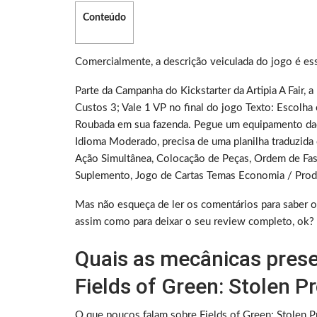
Conteúdo
Comercialmente, a descrição veiculada do jogo é es
Parte da Campanha do Kickstarter da Artipia A Fair,
Custos 3; Vale 1 VP no final do jogo Texto: Escolha
Roubada em sua fazenda. Pegue um equipamento daq
Idioma Moderado, precisa de uma planilha traduzida
Ação Simultânea, Colocação de Peças, Ordem de Fase
Suplemento, Jogo de Cartas Temas Economia / Pro
Mas não esqueça de ler os comentários para saber o
assim como para deixar o seu review completo, ok?
Quais as mecânicas prese
Fields of Green: Stolen 
O que poucos falam sobre Fields of Green: Stolen P