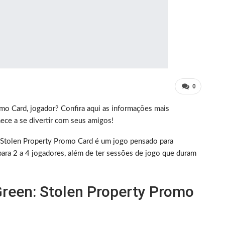
0
omo Card, jogador? Confira aqui as informações mais
ece a se divertir com seus amigos!
: Stolen Property Promo Card é um jogo pensado para
para 2 a 4 jogadores, além de ter sessões de jogo que duram
 Green: Stolen Property Promo