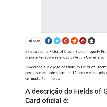
Share
Interessado no Fields of Green: Stolen Property Pr
importantes sobre este jogo da Artipia Games e com
Lembrando que o jogo de tabuleiro Fields of Green
pessoas com idade a partir de 12 anos e é indicado 
em média 45 minutos.
A descrição do Fields of
Card oficial é: