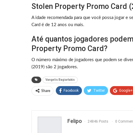
Stolen Property Promo Card (
A idade recomendada para que você possa jogar e se
Card é de 12 anos ou mais.
Até quantos jogadores podem j
Property Promo Card?
O número máximo de jogadores que podem se divert
(2019) são 2 jogadores.
Vangelis Bagiartakis
Facebook
Twitter
Google+
Share
Felipo
24846 Posts
0 Commen