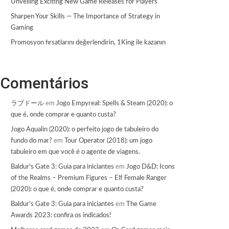
Unveiling Exciting New Game Releases for Players
Sharpen Your Skills — The Importance of Strategy in
Gaming
Promosyon fırsatlarını değerlendirin, 1King ile kazanın
Comentários
ラブドール
em
Jogo Empyreal: Spells & Steam (2020): o
que é, onde comprar e quanto custa?
Jogo Aqualin (2020): o perfeito jogo de tabuleiro do
fundo do mar?
em
Tour Operator (2018): um jogo
tabuleiro em que você é o agente de viagens.
Baldur's Gate 3: Guia para iniciantes
em
Jogo D&D: Icons
of the Realms – Premium Figures – Elf Female Ranger
(2020): o que é, onde comprar e quanto custa?
Baldur's Gate 3: Guia para iniciantes
em
The Game
Awards 2023: confira os indicados!