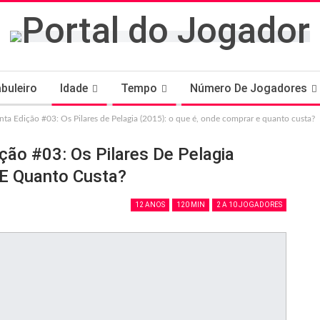
buleiro
Idade
Tempo
Número De Jogadores
ta Edição #03: Os Pilares de Pelagia (2015): o que é, onde comprar e quanto custa?
ção #03: Os Pilares De Pelagia
 E Quanto Custa?
12 ANOS
120 MIN
2 A 10 JOGADORES