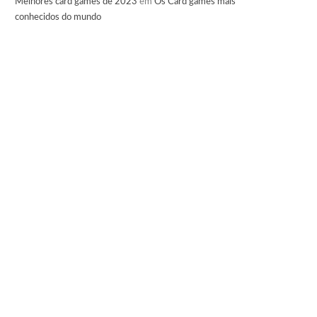
Melhores card games de 2023
em
Os Card games mais
conhecidos do mundo