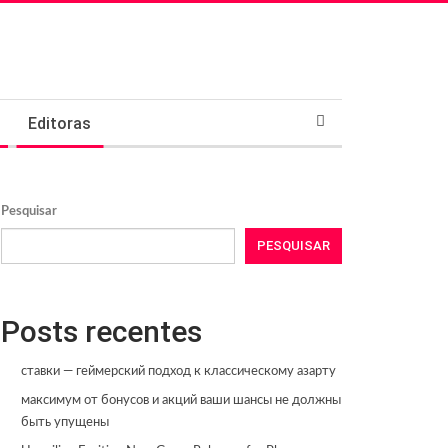
Editoras
Pesquisar
PESQUISAR
Posts recentes
ставки — геймерский подход к классическому азарту
максимум от бонусов и акций ваши шансы не должны
быть упущены