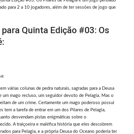
uinta Edição #03: Os Pilares de Pelagia é um jogo pensado
cado para 2 a 10 jogadores, além de ter sessões de jogo que
 para Quinta Edição #03: Os
é:
sa:
tem várias colunas de pedra naturais, sagradas para a Deusa
de um mago recluso, um seguidor devoto de Pelagia. Mas o
speitam de um crime. Certamente um mago poderoso possui
 tem a tarefa de entrar em um dos Pilares de Pelagia,
quanto desvendam pistas enigmáticas sobre o
ido. A traiçoeira e maléfica história que eles descobrem
grados para Pelagia, e a própria Deusa do Oceano poderia ter