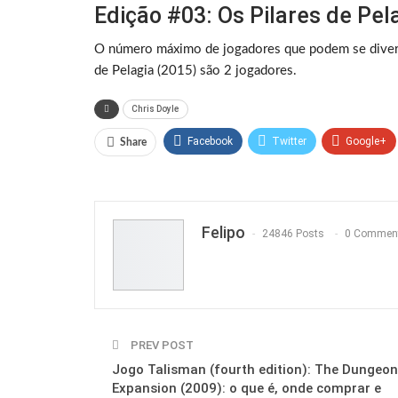
Edição #03: Os Pilares de Pel
O número máximo de jogadores que podem se diverti
de Pelagia (2015) são 2 jogadores.
Chris Doyle
Facebook
Twitter
Google+
Share
Felipo
24846 Posts
0 Commen
PREV POST
Jogo Talisman (fourth edition): The Dungeon
Expansion (2009): o que é, onde comprar e