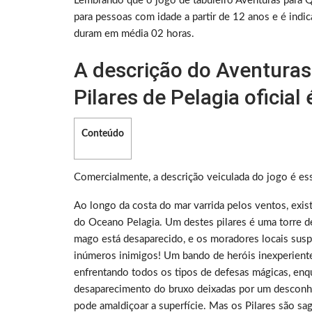
Lembrando que o jogo de tabuleiro Aventuras para Q
para pessoas com idade a partir de 12 anos e é indi
duram em média 02 horas.
A descrição do Aventuras
Pilares de Pelagia oficial 
Conteúdo
Comercialmente, a descrição veiculada do jogo é es
Ao longo da costa do mar varrida pelos ventos, exis
do Oceano Pelagia. Um destes pilares é uma torre 
mago está desaparecido, e os moradores locais su
inúmeros inimigos! Um bando de heróis inexperientes
enfrentando todos os tipos de defesas mágicas, en
desaparecimento do bruxo deixadas por um desconhec
pode amaldiçoar a superfície. Mas os Pilares são sa