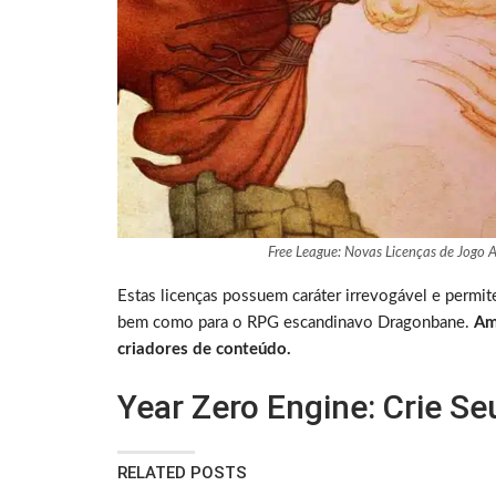
Free League: Novas Licenças de Jogo 
Estas licenças possuem caráter irrevogável e permit
bem como para o RPG escandinavo Dragonbane.
Am
criadores de conteúdo.
Year Zero Engine: Crie Se
RELATED POSTS