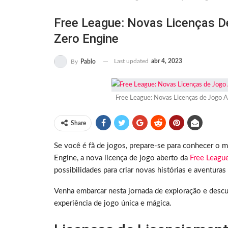
Free League: Novas Licenças D
Zero Engine
Last updated
abr 4, 2023
By
Pablo
Free League: Novas Licenças de Jogo A
Share
Se você é fã de jogos, prepare-se para conhecer o m
Engine, a nova licença de jogo aberto da
Free League
possibilidades para criar novas histórias e aventuras
Venha embarcar nesta jornada de exploração e descu
experiência de jogo única e mágica.