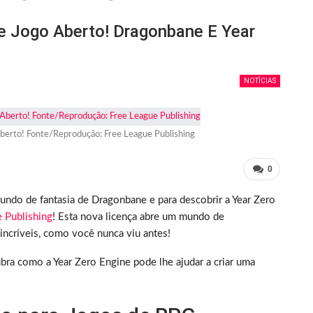
e Jogo Aberto! Dragonbane E Year
NOTÍCIAS
berto! Fonte/Reprodução: Free League Publishing
0
undo de fantasia de Dragonbane e para descobrir a Year Zero
 Publishing
! Esta nova licença abre um mundo de
 incríveis, como você nunca viu antes!
bra como a Year Zero Engine pode lhe ajudar a criar uma