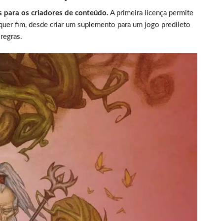
s para os criadores de conteúdo.
A primeira licença permite
lquer fim, desde criar um suplemento para um jogo predileto
regras.