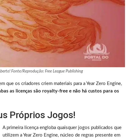
Aberto! Fonte/Reprodução: Free League Publishing
em que os criadores criem materiais para a Year Zero Engine,
bas as licenças são royalty-free e não há custos para os
us Próprios Jogos!
A primeira licença engloba quaisquer jogos publicados que
utilizem a Year Zero Engine, núcleo de regras presente em