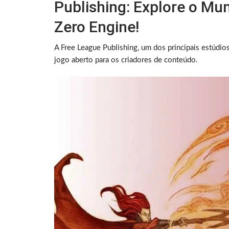
Publishing: Explore o Mu
Zero Engine!
A Free League Publishing, um dos principais estúd
jogo aberto para os criadores de conteúdo.