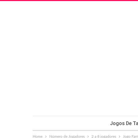
Jogos De Ta
Home
Número de Jogadores
2 a 8 jogadores
Jogo Fan