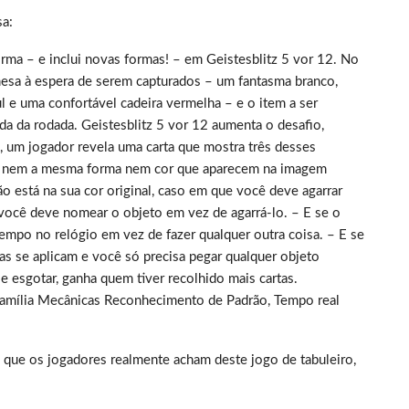
sa:
rma – e inclui novas formas! – em Geistesblitz 5 vor 12. No
 mesa à espera de serem capturados – um fantasma branco,
ul e uma confortável cadeira vermelha – e o item a ser
a da rodada. Geistesblitz 5 vor 12 aumenta o desafio,
, um jogador revela uma carta que mostra três desses
em nem a mesma forma nem cor que aparecem na imagem
 está na sua cor original, caso em que você deve agarrar
 você deve nomear o objeto em vez de agarrá-lo. – E se o
empo no relógio em vez de fazer qualquer outra coisa. – E se
as se aplicam e você só precisa pegar qualquer objeto
e esgotar, ganha quem tiver recolhido mais cartas.
mília Mecânicas Reconhecimento de Padrão, Tempo real
 que os jogadores realmente acham deste jogo de tabuleiro,