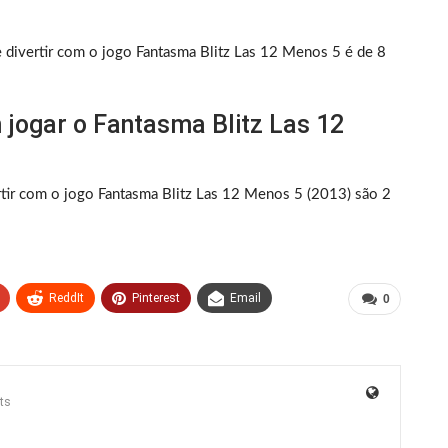
 divertir com o jogo Fantasma Blitz Las 12 Menos 5 é de 8
jogar o Fantasma Blitz Las 12
ir com o jogo Fantasma Blitz Las 12 Menos 5 (2013) são 2
ReddIt
Pinterest
Email
0
ts