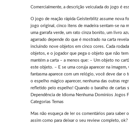
Comercialmente, a descrição veiculada do jogo é es
O jogo de reação rápida Geisterblitz assume nova fo
jogo original, cinco itens de madeira sentam-se na
uma garrafa verde, um rato cinza bonito, um livro az
agarrado depende do que é mostrado na carta revelad
incluindo nove objetos em cinco cores. Cada rodada
objetos, e o jogador que pega o objeto que não t
mantém a carta – a menos que: – Um objeto no cartão
este objeto. – E se uma coruja aparecer na imagem,
fantasma aparece com um relógio, você deve dar o t
o espelho mágico aparecer, nenhuma das outras regr
refletido pelo espelho! Quando o baralho de cartas s
Dependência de Idioma Nenhuma Domínios Jogos Fa
Categorias Temas
Mas não esqueça de ler os comentários para saber o
assim como para deixar o seu review completo, ok?