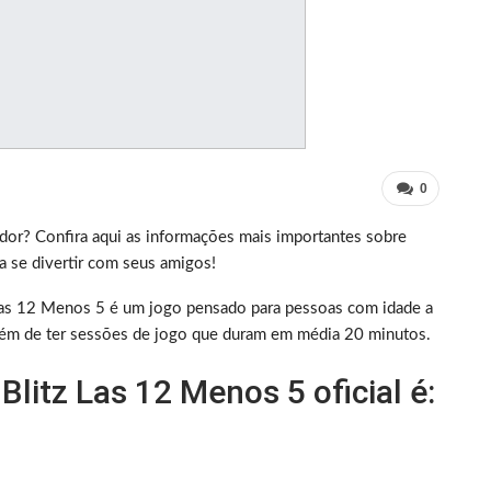
0
dor? Confira aqui as informações mais importantes sobre
a se divertir com seus amigos!
Las 12 Menos 5 é um jogo pensado para pessoas com idade a
 além de ter sessões de jogo que duram em média 20 minutos.
litz Las 12 Menos 5 oficial é: