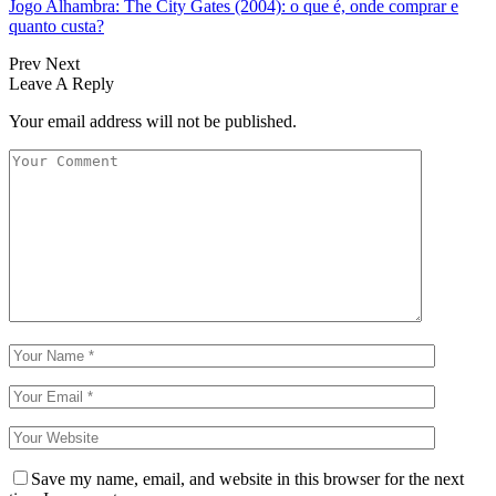
Jogo Alhambra: The City Gates (2004): o que é, onde comprar e
quanto custa?
Prev
Next
Leave A Reply
Your email address will not be published.
Save my name, email, and website in this browser for the next