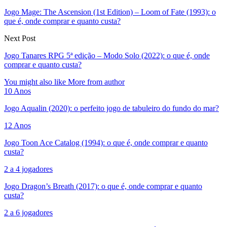
Jogo Mage: The Ascension (1st Edition) – Loom of Fate (1993): o
que é, onde comprar e quanto custa?
Next Post
Jogo Tanares RPG 5ª edição – Modo Solo (2022): o que é, onde
comprar e quanto custa?
You might also like
More from author
10 Anos
Jogo Aqualin (2020): o perfeito jogo de tabuleiro do fundo do mar?
12 Anos
Jogo Toon Ace Catalog (1994): o que é, onde comprar e quanto
custa?
2 a 4 jogadores
Jogo Dragon’s Breath (2017): o que é, onde comprar e quanto
custa?
2 a 6 jogadores