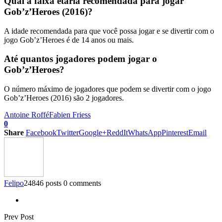
Qual a faixa etária recomendada para jogar
Gob’z’Heroes (2016)?
A idade recomendada para que você possa jogar e se divertir com o
jogo Gob’z’Heroes é de 14 anos ou mais.
Até quantos jogadores podem jogar o
Gob’z’Heroes?
O número máximo de jogadores que podem se divertir com o jogo
Gob’z’Heroes (2016) são 2 jogadores.
Antoine Roffé
Fabien Friess
0
Share
Facebook
Twitter
Google+
ReddIt
WhatsApp
Pinterest
Email
Felipo
24846 posts
0 comments
Prev Post