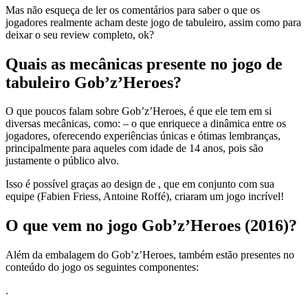
Mas não esqueça de ler os comentários para saber o que os
jogadores realmente acham deste jogo de tabuleiro, assim como para
deixar o seu review completo, ok?
Quais as mecânicas presente no jogo de
tabuleiro Gob’z’Heroes?
O que poucos falam sobre Gob’z’Heroes, é que ele tem em si
diversas mecânicas, como: – o que enriquece a dinâmica entre os
jogadores, oferecendo experiências únicas e ótimas lembranças,
principalmente para aqueles com idade de 14 anos, pois são
justamente o público alvo.
Isso é possível graças ao design de , que em conjunto com sua
equipe (Fabien Friess, Antoine Roffé), criaram um jogo incrível!
O que vem no jogo Gob’z’Heroes (2016)?
Além da embalagem do Gob’z’Heroes, também estão presentes no
conteúdo do jogo os seguintes componentes:
.