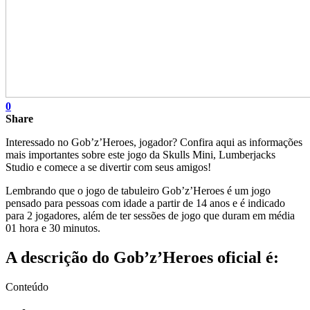
0
Share
Interessado no Gob’z’Heroes, jogador? Confira aqui as informações
mais importantes sobre este jogo da Skulls Mini, Lumberjacks
Studio e comece a se divertir com seus amigos!
Lembrando que o jogo de tabuleiro Gob’z’Heroes é um jogo
pensado para pessoas com idade a partir de 14 anos e é indicado
para 2 jogadores, além de ter sessões de jogo que duram em média
01 hora e 30 minutos.
A descrição do Gob’z’Heroes oficial é:
Conteúdo