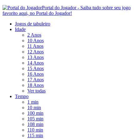
Portal do Jogador - Saiba tudo sobre seu jogo
favorito aqui, no Portal do Jogador!
Jogos de tabuleiro
Idade
2 Anos
10 Anos
11 Anos
12 Anos
13 Anos
14 Anos
15 Anos
16 Anos
17 Anos
18 Anos
Ver todas
Tempo
1 min
10 min
100 min
105 min
108 min
110 min
115 min