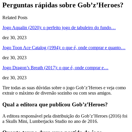
Perguntas rápidas sobre Gob’z’Heroes?
Related Posts
Jogo Aqualin (2020): o perfeito jogo de tabuleiro do fundo…
dez 30, 2023
Jogo Toon Ace Catalog (1994): o que é, onde comprar e quanto…
dez 30, 2023
Jogo Dragon’s Breath (2017): o que é, onde comprar e…
dez 30, 2023
Tire todas as suas dúvidas sobre o jogo Gob’z’Heroes e veja como
extrair o máximo de diversão sozinho ou com seus amigos.
Qual a editora que publicou Gob’z’Heroes?
A editora responsável pela distribuição do Gob’z’Heroes (2016) foi
a Skulls Mini, Lumberjacks Studio no ano de 2016.