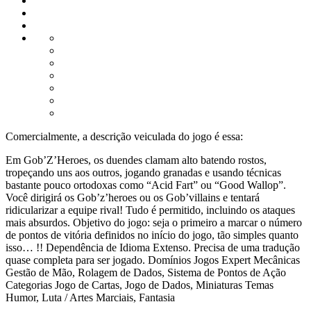
Comercialmente, a descrição veiculada do jogo é essa:
Em Gob’Z’Heroes, os duendes clamam alto batendo rostos,
tropeçando uns aos outros, jogando granadas e usando técnicas
bastante pouco ortodoxas como “Acid Fart” ou “Good Wallop”.
Você dirigirá os Gob’z’heroes ou os Gob’villains e tentará
ridicularizar a equipe rival! Tudo é permitido, incluindo os ataques
mais absurdos. Objetivo do jogo: seja o primeiro a marcar o número
de pontos de vitória definidos no início do jogo, tão simples quanto
isso… !! Dependência de Idioma Extenso. Precisa de uma tradução
quase completa para ser jogado. Domínios Jogos Expert Mecânicas
Gestão de Mão, Rolagem de Dados, Sistema de Pontos de Ação
Categorias Jogo de Cartas, Jogo de Dados, Miniaturas Temas
Humor, Luta / Artes Marciais, Fantasia