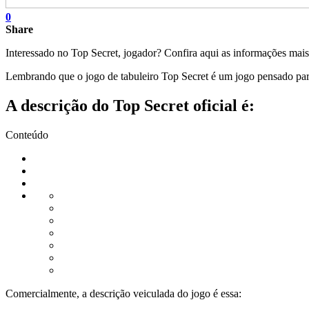
0
Share
Interessado no Top Secret, jogador? Confira aqui as informações ma
Lembrando que o jogo de tabuleiro Top Secret é um jogo pensado para
A descrição do Top Secret oficial é:
Conteúdo
Comercialmente, a descrição veiculada do jogo é essa: