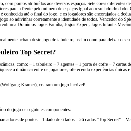
 com pontos atribuídos aos diversos espaços. Sete cores diferentes de
teres para a frente pelo número de espaços igual ao resultado do dad
 é conhecida até o final do jogo, e os jogadores são encorajados a dedu
o jogo ao adivinhar corretamente a identidade de todos. Vencedor do
enhuma Domínios Jogos Família, Jogos Expert, Jogos Infantis Mecâni
 realmente acham deste jogo de tabuleiro, assim como para deixar o seu
buleiro Top Secret?
ânicas, como: – 1 tabuleiro – 7 agentes – 1 porta de cofre – 7 cartas 
ece a dinâmica entre os jogadores, oferecendo experiências únicas e 
e (Wolfgang Kramer), criaram um jogo incrível!
do do jogo os seguintes componentes:
 7 marcadores de pontos – 1 dado de 6 lados – 26 cartas “Top Secret” 