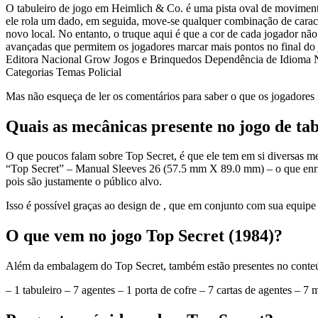
O tabuleiro de jogo em Heimlich & Co. é uma pista oval de movimento,
ele rola um dado, em seguida, move-se qualquer combinação de carac
novo local. No entanto, o truque aqui é que a cor de cada jogador não
avançadas que permitem os jogadores marcar mais pontos no final d
Editora Nacional Grow Jogos e Brinquedos Dependência de Idioma N
Categorias Temas Policial
Mas não esqueça de ler os comentários para saber o que os jogadores
Quais as mecânicas presente no jogo de ta
O que poucos falam sobre Top Secret, é que ele tem em si diversas mec
“Top Secret” – Manual Sleeves 26 (57.5 mm X 89.0 mm) – o que enriqu
pois são justamente o público alvo.
Isso é possível graças ao design de , que em conjunto com sua equip
O que vem no jogo Top Secret (1984)?
Além da embalagem do Top Secret, também estão presentes no conteú
– 1 tabuleiro – 7 agentes – 1 porta de cofre – 7 cartas de agentes –