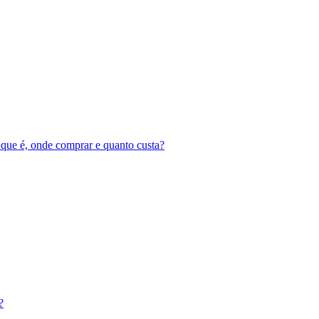
 que é, onde comprar e quanto custa?
?