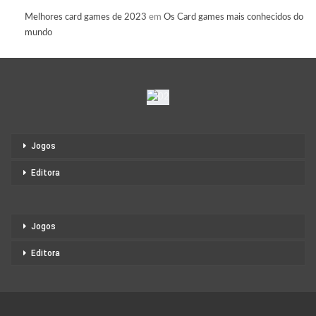
Melhores card games de 2023
em
Os Card games mais conhecidos do
mundo
Jogos
Editora
Jogos
Editora