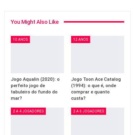
You Might Also Like
10 ANOS
12 ANOS
Jogo Aqualin (2020): o
Jogo Toon Ace Catalog
perfeito jogo de
(1994): o que é, onde
tabuleiro do fundo do
comprar e quanto
mar?
custa?
2 A 4 JOGADORES
2 A 6 JOGADORES