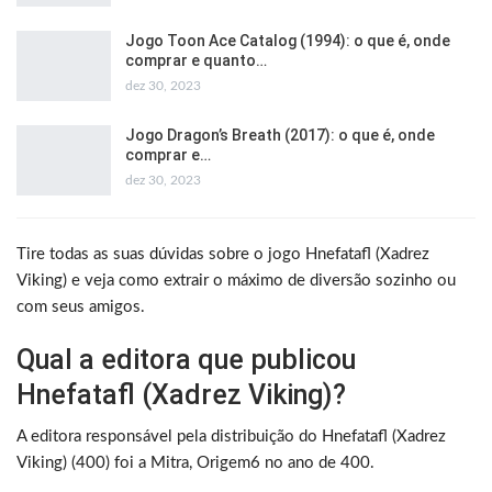
Jogo Toon Ace Catalog (1994): o que é, onde
comprar e quanto…
dez 30, 2023
Jogo Dragon’s Breath (2017): o que é, onde
comprar e…
dez 30, 2023
Tire todas as suas dúvidas sobre o jogo Hnefatafl (Xadrez
Viking) e veja como extrair o máximo de diversão sozinho ou
com seus amigos.
Qual a editora que publicou
Hnefatafl (Xadrez Viking)?
A editora responsável pela distribuição do Hnefatafl (Xadrez
Viking) (400) foi a Mitra, Origem6 no ano de 400.