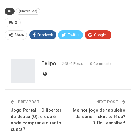
(Uncredited)
2
Facebook
Twitter
Google+
Share
ReddIt
WhatsApp
Pinterest
Email
Felipo
24846 Posts
0 Comments
PREV POST
NEXT POST
Jogo Portal – O libertar
Melhor jogo de tabuleiro
da deusa (0): o que é,
da série Ticket to Ride?
onde comprar e quanto
Difícil escolher!
custa?