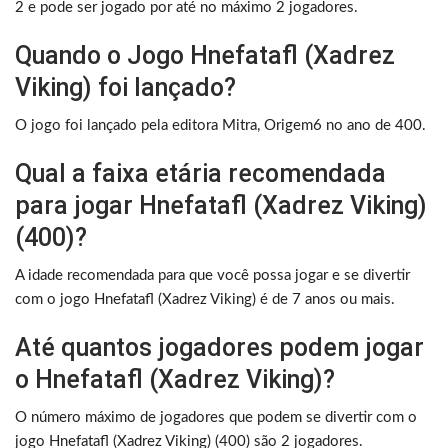
2 e pode ser jogado por até no máximo 2 jogadores.
Quando o Jogo Hnefatafl (Xadrez
Viking) foi lançado?
O jogo foi lançado pela editora Mitra, Origem6 no ano de 400.
Qual a faixa etária recomendada
para jogar Hnefatafl (Xadrez Viking)
(400)?
A idade recomendada para que você possa jogar e se divertir
com o jogo Hnefatafl (Xadrez Viking) é de 7 anos ou mais.
Até quantos jogadores podem jogar
o Hnefatafl (Xadrez Viking)?
O número máximo de jogadores que podem se divertir com o
jogo Hnefatafl (Xadrez Viking) (400) são 2 jogadores.