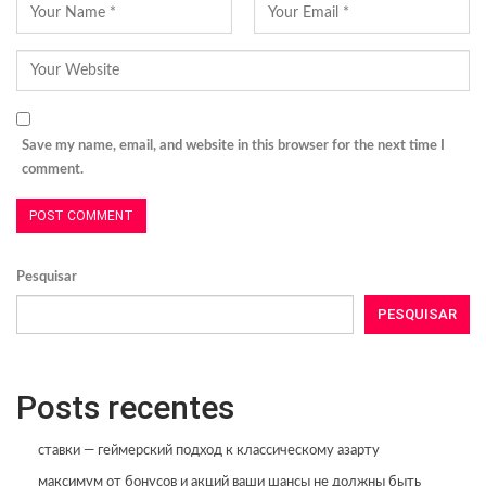
Save my name, email, and website in this browser for the next time I
comment.
Pesquisar
PESQUISAR
Posts recentes
ставки — геймерский подход к классическому азарту
максимум от бонусов и акций ваши шансы не должны быть