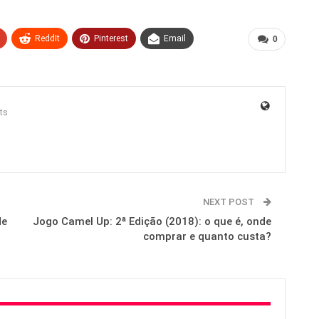
ReddIt
Pinterest
Email
0
ts
NEXT POST
de
Jogo Camel Up: 2ª Edição (2018): o que é, onde
comprar e quanto custa?