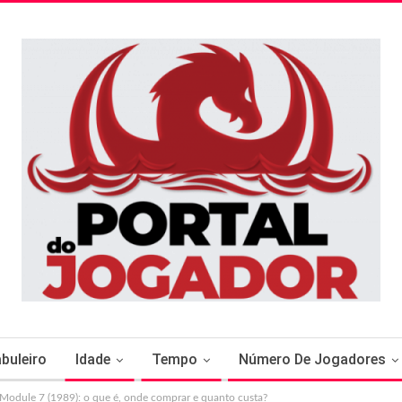
buleiro
Idade
Tempo
Número De Jogadores
Module 7 (1989): o que é, onde comprar e quanto custa?