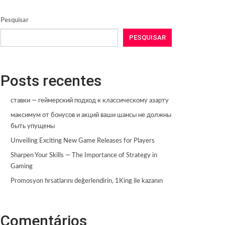
Pesquisar
PESQUISAR
Posts recentes
ставки — геймерский подход к классическому азарту
максимум от бонусов и акций ваши шансы не должны
быть упущены
Unveiling Exciting New Game Releases for Players
Sharpen Your Skills — The Importance of Strategy in
Gaming
Promosyon fırsatlarını değerlendirin, 1King ile kazanın
Comentários