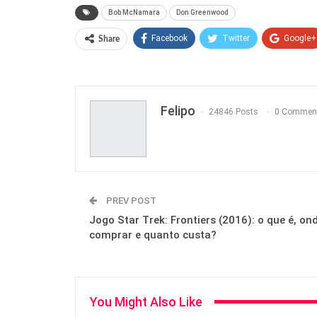
Bob McNamara
Don Greenwood
Facebook
Twitter
Google+
Share
Felipo
24846 Posts
0 Commen
PREV POST
Jogo Star Trek: Frontiers (2016): o que é, on
comprar e quanto custa?
You Might Also Like