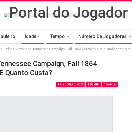
buleiro
Idade
Tempo
Número De Jogadores
d Strikes North: The Tennessee Campaign, Fall 1864 (2020): o que é, onde comprar e
Tennessee Campaign, Fall 1864
 E Quanto Custa?
1 A 2 JOGADORES
120 MIN
16 ANOS