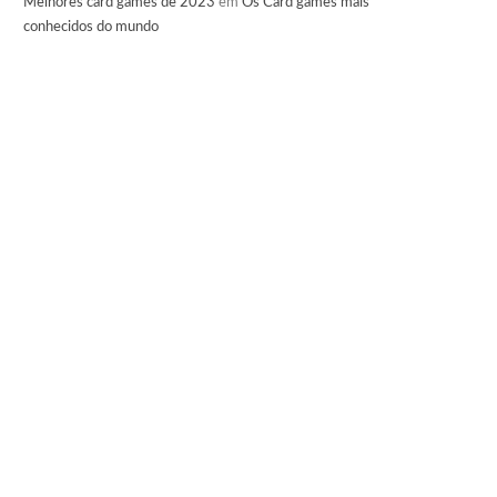
Melhores card games de 2023
em
Os Card games mais
conhecidos do mundo