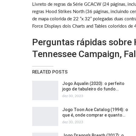
Livreto de regras da Série GCACW (24 páginas, inclu
regras Hood Strikes North (36 páginas, incluindo cen
de mapa colorida de 22 “x 32” polegadas duas contra
Force Displays dois Charts and Tables coloridos de
Perguntas rápidas sobre 
Tennessee Campaign, Fal
RELATED POSTS
Jogo Aqualin (2020): o perfeito
jogo de tabuleiro do fundo…
dez 30, 2023
Jogo Toon Ace Catalog (1994): o
que é, onde comprar e quanto…
dez 30, 2023
Jogo Dragon’s Breath (2017): o