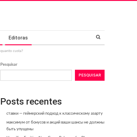
Editoras
 quanto custa?
Pesquisar
PESQUISAR
Posts recentes
ставки — геймерский подход к классическому азарту
максимум от бонусов и акций ваши шансы не должны
быть упущены