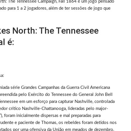
orth: The Tennessee Campaign, Fall 1864 é um jogo pensado
cado para 1 a 2 jogadores, além de ter sessões de jogo que
kes North: The Tennessee
l é:
sa:
miada série Grandes Campanhas da Guerra Civil Americana
reendida pelo Exército do Tennessee do General John Bell
nnessee em um esforço para capturar Nashville, controlada
edor crítico Nashville-Chattanooga, lideradas pelo major-
 foram inicialmente dispersas e mal preparadas para
rudente e paciente de Thomas, os rebeldes foram detidos nos
rrotados por uma ofensiva da União em meados de dezembro.