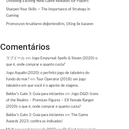
Unveiling Exciting New Game Releases for Players
Sharpen Your Skills — The Importance of Strategy in
Gaming
Promosyon fırsatlarını değerlendirin, 1King ile kazanın
Comentários
ラブドール
em
Jogo Empyreal: Spells & Steam (2020): o
que é, onde comprar e quanto custa?
Jogo Aqualin (2020): o perfeito jogo de tabuleiro do
fundo do mar?
em
Tour Operator (2018): um jogo
tabuleiro em que você é o agente de viagens.
Baldur's Gate 3: Guia para iniciantes
em
Jogo D&D: Icons
of the Realms – Premium Figures – Elf Female Ranger
(2020): o que é, onde comprar e quanto custa?
Baldur's Gate 3: Guia para iniciantes
em
The Game
Awards 2023: confira os indicados!