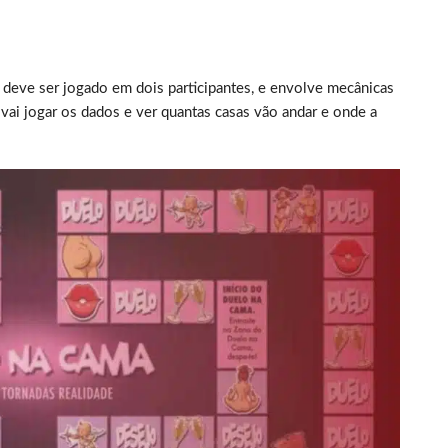
deve ser jogado em dois participantes, e envolve mecânicas
 vai jogar os dados e ver quantas casas vão andar e onde a