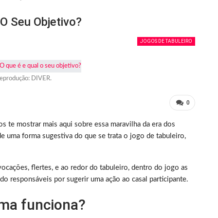
O Seu Objetivo?
JOGOS DE TABULEIRO
eprodução: DIVER.
0
 te mostrar mais aqui sobre essa maravilha da era dos
de uma forma sugestiva do que se trata o jogo de tabuleiro,
.
ações, flertes, e ao redor do tabuleiro, dentro do jogo as
do responsáveis por sugerir uma ação ao casal participante.
ma funciona?