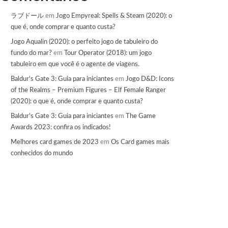
ラブドール
em
Jogo Empyreal: Spells & Steam (2020): o
que é, onde comprar e quanto custa?
Jogo Aqualin (2020): o perfeito jogo de tabuleiro do
fundo do mar?
em
Tour Operator (2018): um jogo
tabuleiro em que você é o agente de viagens.
Baldur's Gate 3: Guia para iniciantes
em
Jogo D&D: Icons
of the Realms – Premium Figures – Elf Female Ranger
(2020): o que é, onde comprar e quanto custa?
Baldur's Gate 3: Guia para iniciantes
em
The Game
Awards 2023: confira os indicados!
Melhores card games de 2023
em
Os Card games mais
conhecidos do mundo