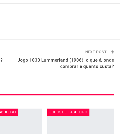
NEXT POST
o?
Jogo 1830 Lummerland (1986): o que é, onde
comprar e quanto custa?
ABULEIRO
JOGOS DE TABULEIRO