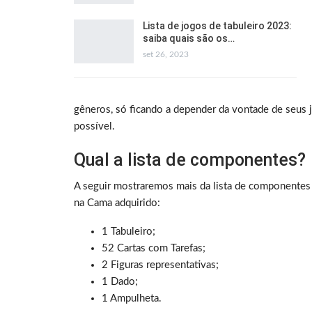
Lista de jogos de tabuleiro 2023:
saiba quais são os…
set 26, 2023
gêneros, só ficando a depender da vontade de seus j
possível.
Qual a lista de componentes?
A seguir mostraremos mais da lista de componentes
na Cama adquirido:
1 Tabuleiro;
52 Cartas com Tarefas;
2 Figuras representativas;
1 Dado;
1 Ampulheta.