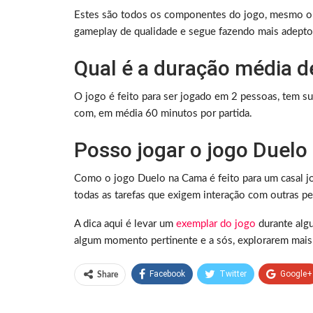
Estes são todos os componentes do jogo, mesmo o
gameplay de qualidade e segue fazendo mais adepto
Qual é a duração média 
O jogo é feito para ser jogado em 2 pessoas, tem sua
com, em média 60 minutos por partida.
Posso jogar o jogo Duel
Como o jogo Duelo na Cama é feito para um casal jog
todas as tarefas que exigem interação com outras p
A dica aqui é levar um
exemplar do jogo
durante alg
algum momento pertinente e a sós, explorarem mais
Facebook
Twitter
Google+
Share