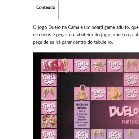
Conteúdo
O jogo Duelo na Cama é um board game adulto, que 
de dados e peças no tabuleiro do jogo, onde o casal
peça deles irá parar dentro do tabuleiro.