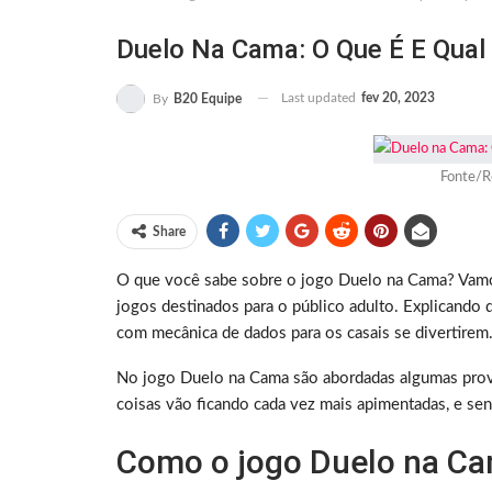
Duelo Na Cama: O Que É E Qual 
Last updated
fev 20, 2023
By
B20 Equipe
Fonte/R
Share
O que você sabe sobre o jogo Duelo na Cama? Vamos
jogos destinados para o público adulto. Explicando 
com mecânica de dados para os casais se divertirem
No jogo Duelo na Cama são abordadas algumas provoc
coisas vão ficando cada vez mais apimentadas, e sen
Como o jogo Duelo na Ca