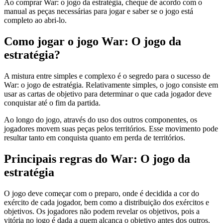
Ao comprar War: o jogo da estratégia, cheque de acordo com o
manual as peças necessárias para jogar e saber se o jogo está
completo ao abri-lo.
Como jogar o jogo War: O jogo da
estratégia?
A mistura entre simples e complexo é o segredo para o sucesso de
War: o jogo de estratégia. Relativamente simples, o jogo consiste em
usar as cartas de objetivo para determinar o que cada jogador deve
conquistar até o fim da partida.
Ao longo do jogo, através do uso dos outros componentes, os
jogadores movem suas peças pelos territórios. Esse movimento pode
resultar tanto em conquista quanto em perda de territórios.
Principais regras do War: O jogo da
estratégia
O jogo deve começar com o preparo, onde é decidida a cor do
exército de cada jogador, bem como a distribuição dos exércitos e
objetivos. Os jogadores não podem revelar os objetivos, pois a
vitória no jogo é dada a quem alcança o objetivo antes dos outros.