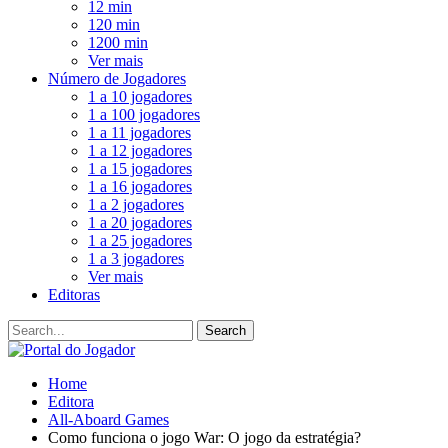
12 min
120 min
1200 min
Ver mais
Número de Jogadores
1 a 10 jogadores
1 a 100 jogadores
1 a 11 jogadores
1 a 12 jogadores
1 a 15 jogadores
1 a 16 jogadores
1 a 2 jogadores
1 a 20 jogadores
1 a 25 jogadores
1 a 3 jogadores
Ver mais
Editoras
Home
Editora
All-Aboard Games
Como funciona o jogo War: O jogo da estratégia?