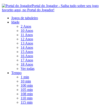
Portal do Jogador - Saiba tudo sobre seu jogo
favorito aqui, no Portal do Jogador!
Jogos de tabuleiro
Idade
2 Anos
10 Anos
11 Anos
12 Anos
13 Anos
14 Anos
15 Anos
16 Anos
17 Anos
18 Anos
Ver todas
Tempo
1 min
10 min
100 min
105 min
108 min
110 min
115 min