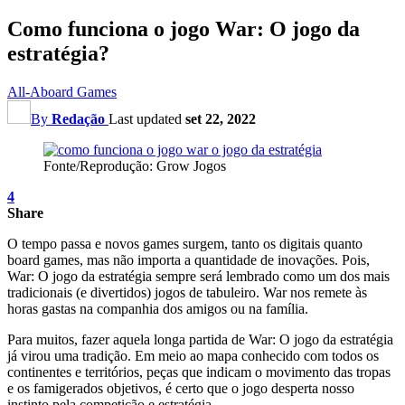
Como funciona o jogo War: O jogo da
estratégia?
All-Aboard Games
By
Redação
Last updated
set 22, 2022
Fonte/Reprodução: Grow Jogos
4
Share
O tempo passa e novos games surgem, tanto os digitais quanto
board games, mas não importa a quantidade de inovações. Pois,
War: O jogo da estratégia sempre será lembrado como um dos mais
tradicionais (e divertidos) jogos de tabuleiro. War nos remete às
horas gastas na companhia dos amigos ou na família.
Para muitos, fazer aquela longa partida de War: O jogo da estratégia
já virou uma tradição. Em meio ao mapa conhecido com todos os
continentes e territórios, peças que indicam o movimento das tropas
e os famigerados objetivos, é certo que o jogo desperta nosso
instinto pela competição e estratégia.