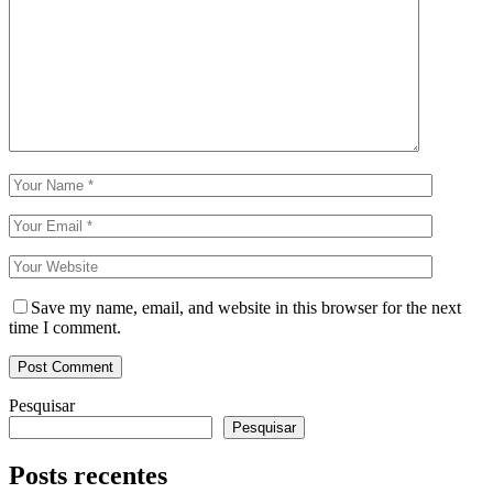
Save my name, email, and website in this browser for the next
time I comment.
Pesquisar
Pesquisar
Posts recentes