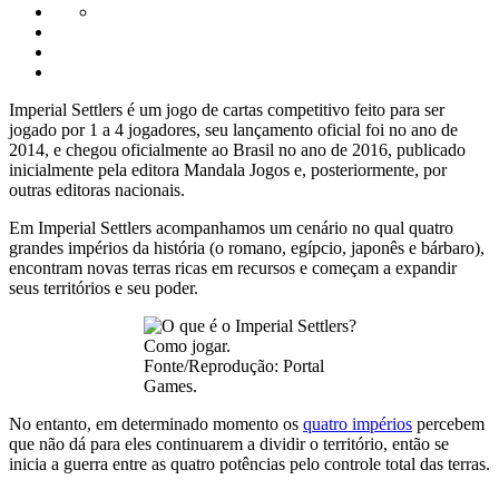
Imperial Settlers é um jogo de cartas competitivo feito para ser
jogado por 1 a 4 jogadores, seu lançamento oficial foi no ano de
2014, e chegou oficialmente ao Brasil no ano de 2016, publicado
inicialmente pela editora Mandala Jogos e, posteriormente, por
outras editoras nacionais.
Em Imperial Settlers acompanhamos um cenário no qual quatro
grandes impérios da história (o romano, egípcio, japonês e bárbaro),
encontram novas terras ricas em recursos e começam a expandir
seus territórios e seu poder.
Como jogar.
Fonte/Reprodução: Portal
Games.
No entanto, em determinado momento os
quatro impérios
percebem
que não dá para eles continuarem a dividir o território, então se
inicia a guerra entre as quatro potências pelo controle total das terras.