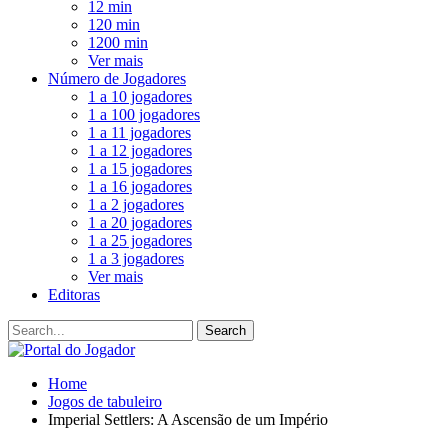
12 min
120 min
1200 min
Ver mais
Número de Jogadores
1 a 10 jogadores
1 a 100 jogadores
1 a 11 jogadores
1 a 12 jogadores
1 a 15 jogadores
1 a 16 jogadores
1 a 2 jogadores
1 a 20 jogadores
1 a 25 jogadores
1 a 3 jogadores
Ver mais
Editoras
Home
Jogos de tabuleiro
Imperial Settlers: A Ascensão de um Império