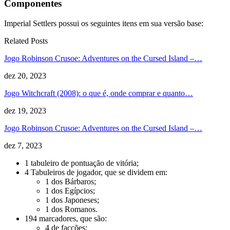
Componentes
Imperial Settlers possui os seguintes itens em sua versão base:
Related Posts
Jogo Robinson Crusoe: Adventures on the Cursed Island –…
dez 20, 2023
Jogo Witchcraft (2008): o que é, onde comprar e quanto…
dez 19, 2023
Jogo Robinson Crusoe: Adventures on the Cursed Island –…
dez 7, 2023
1 tabuleiro de pontuação de vitória;
4 Tabuleiros de jogador, que se dividem em:
1 dos Bárbaros;
1 dos Egípcios;
1 dos Japoneses;
1 dos Romanos.
194 marcadores, que são:
4 de facções;