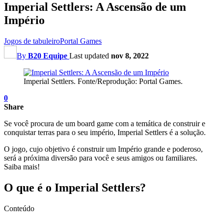
Imperial Settlers: A Ascensão de um
Império
Jogos de tabuleiro
Portal Games
By
B20 Equipe
Last updated
nov 8, 2022
Imperial Settlers. Fonte/Reprodução: Portal Games.
0
Share
Se você procura de um board game com a temática de construir e
conquistar terras para o seu império, Imperial Settlers é a solução.
O jogo, cujo objetivo é construir um Império grande e poderoso,
será a próxima diversão para você e seus amigos ou familiares.
Saiba mais!
O que é o Imperial Settlers?
Conteúdo