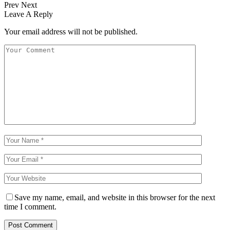
Prev
Next
Leave A Reply
Your email address will not be published.
Save my name, email, and website in this browser for the next
time I comment.