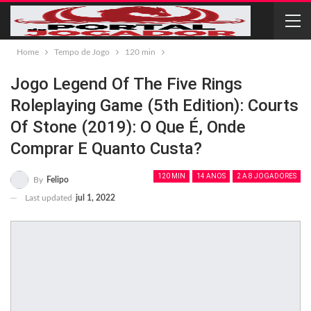
Home
Tempo de Jogo
120 min
Jogo Legend Of The Five Rings
Roleplaying Game (5th Edition): Courts
Of Stone (2019): O Que É, Onde
Comprar E Quanto Custa?
120 MIN
14 ANOS
2 A 8 JOGADORES
By
Felipo
Last updated
jul 1, 2022