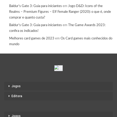
Baldur's Gate 3: Guia para iniciantes
em
Jogo D&D: Icons of the
Realms – Premium Figures – Elf Female Ranger (2020): o que é, onde
comprar e quanto custa?
Baldur's Gate 3: Guia para iniciantes
em
The Game Awards 2023:
confira os indicados!
Melhores card games de 2023
em
Os Card games mais conhecidos do
mundo
Jogos
Editora
Jogos