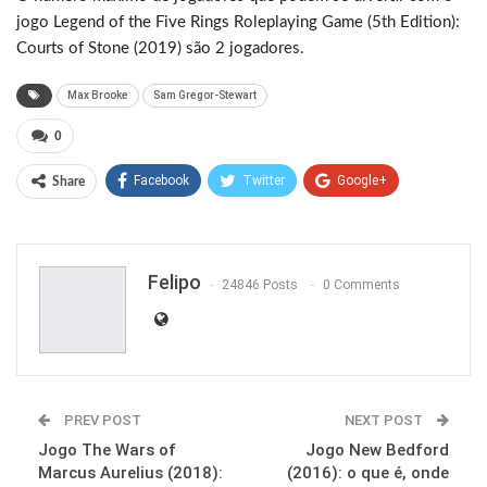
jogo Legend of the Five Rings Roleplaying Game (5th Edition):
Courts of Stone (2019) são 2 jogadores.
Max Brooke
Sam Gregor-Stewart
0
Facebook
Twitter
Google+
Share
ReddIt
WhatsApp
Pinterest
Email
Felipo
24846 Posts
0 Comments
PREV POST
NEXT POST
Jogo The Wars of
Jogo New Bedford
Marcus Aurelius (2018):
(2016): o que é, onde