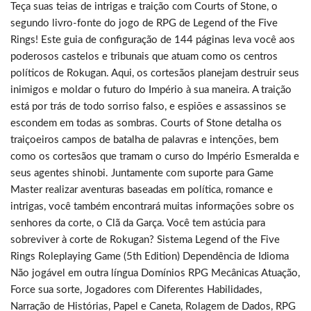
Teça suas teias de intrigas e traição com Courts of Stone, o
segundo livro-fonte do jogo de RPG de Legend of the Five
Rings! Este guia de configuração de 144 páginas leva você aos
poderosos castelos e tribunais que atuam como os centros
políticos de Rokugan. Aqui, os cortesãos planejam destruir seus
inimigos e moldar o futuro do Império à sua maneira. A traição
está por trás de todo sorriso falso, e espiões e assassinos se
escondem em todas as sombras. Courts of Stone detalha os
traiçoeiros campos de batalha de palavras e intenções, bem
como os cortesãos que tramam o curso do Império Esmeralda e
seus agentes shinobi. Juntamente com suporte para Game
Master realizar aventuras baseadas em política, romance e
intrigas, você também encontrará muitas informações sobre os
senhores da corte, o Clã da Garça. Você tem astúcia para
sobreviver à corte de Rokugan? Sistema Legend of the Five
Rings Roleplaying Game (5th Edition) Dependência de Idioma
Não jogável em outra língua Domínios RPG Mecânicas Atuação,
Force sua sorte, Jogadores com Diferentes Habilidades,
Narração de Histórias, Papel e Caneta, Rolagem de Dados, RPG