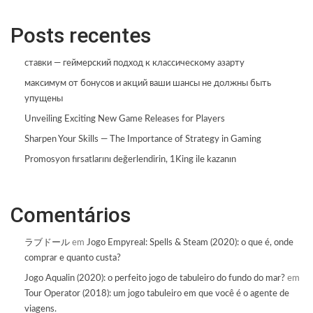
Posts recentes
ставки — геймерский подход к классическому азарту
максимум от бонусов и акций ваши шансы не должны быть
упущены
Unveiling Exciting New Game Releases for Players
Sharpen Your Skills — The Importance of Strategy in Gaming
Promosyon fırsatlarını değerlendirin, 1King ile kazanın
Comentários
ラブドール
em
Jogo Empyreal: Spells & Steam (2020): o que é, onde
comprar e quanto custa?
Jogo Aqualin (2020): o perfeito jogo de tabuleiro do fundo do mar?
em
Tour Operator (2018): um jogo tabuleiro em que você é o agente de
viagens.