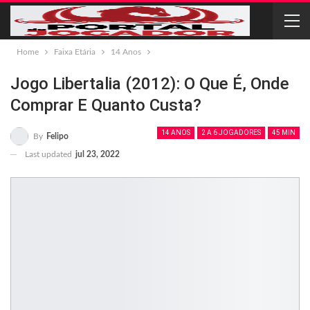
Home
Faixa Etária
14 Anos
Jogo Libertalia (2012): O Que É, Onde
Comprar E Quanto Custa?
14 ANOS
2 A 6 JOGADORES
45 MIN
By
Felipo
Last updated
jul 23, 2022