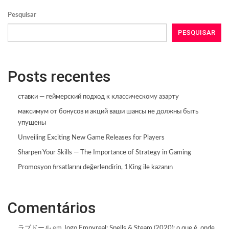
Pesquisar
PESQUISAR
Posts recentes
ставки — геймерский подход к классическому азарту
максимум от бонусов и акций ваши шансы не должны быть
упущены
Unveiling Exciting New Game Releases for Players
Sharpen Your Skills — The Importance of Strategy in Gaming
Promosyon fırsatlarını değerlendirin, 1King ile kazanın
Comentários
ラブドール
em
Jogo Empyreal: Spells & Steam (2020): o que é, onde