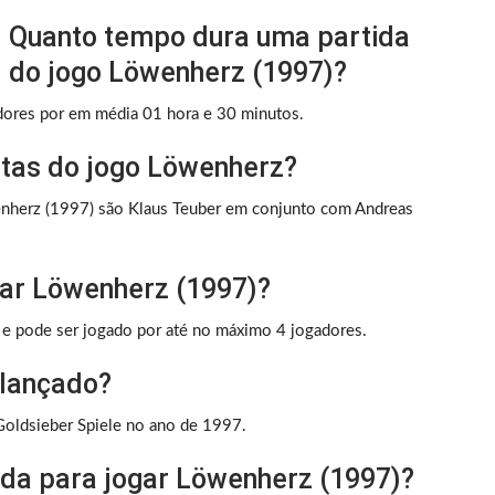
Quanto tempo dura uma partida
do jogo Löwenherz (1997)?
dores por em média 01 hora e 30 minutos.
stas do jogo Löwenherz?
wenherz (1997) são Klaus Teuber em conjunto com Andreas
ar Löwenherz (1997)?
e pode ser jogado por até no máximo 4 jogadores.
 lançado?
Goldsieber Spiele no ano de 1997.
ada para jogar Löwenherz (1997)?