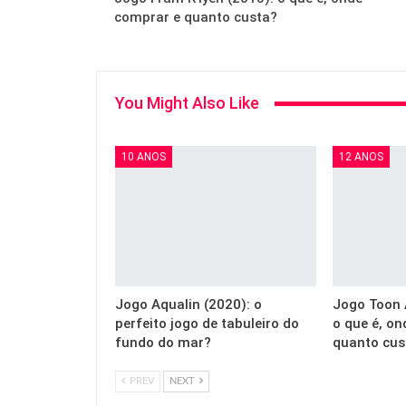
comprar e quanto custa?
You Might Also Like
10 ANOS
12 ANOS
Jogo Aqualin (2020): o
Jogo Toon 
perfeito jogo de tabuleiro do
o que é, o
fundo do mar?
quanto cus
PREV
NEXT