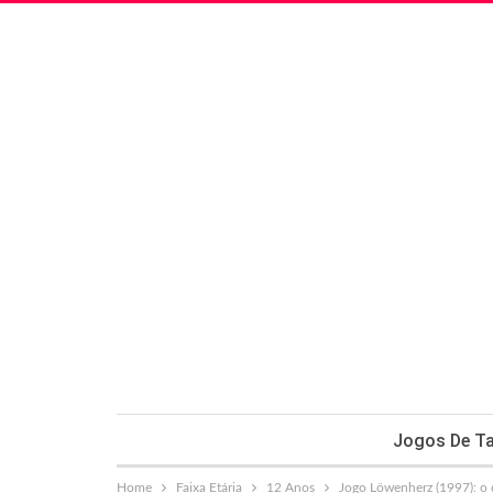
Jogos De Ta
Home
Faixa Etária
12 Anos
Jogo Löwenherz (1997): o 