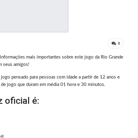
0
 informações mais importantes sobre este jogo da Rio Grande
m seus amigos!
jogo pensado para pessoas com idade a partir de 12 anos e
es de jogo que duram em média 01 hora e 30 minutos.
oficial é:
sa: