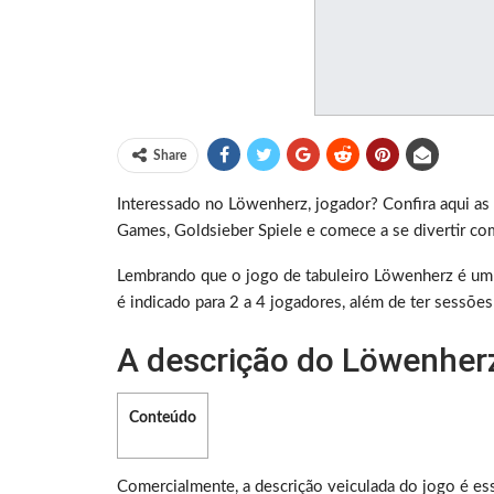
Share
Interessado no Löwenherz, jogador? Confira aqui as
Games, Goldsieber Spiele e comece a se divertir co
Lembrando que o jogo de tabuleiro Löwenherz é um 
é indicado para 2 a 4 jogadores, além de ter sessõ
A descrição do Löwenherz 
Conteúdo
Comercialmente, a descrição veiculada do jogo é es