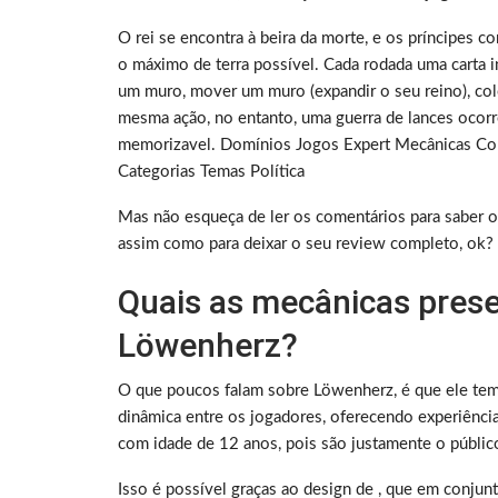
O rei se encontra à beira da morte, e os príncipes 
o máximo de terra possível. Cada rodada uma carta i
um muro, mover um muro (expandir o seu reino), col
mesma ação, no entanto, uma guerra de lances ocorr
memorizavel. Domínios Jogos Expert Mecânicas Contr
Categorias Temas Política
Mas não esqueça de ler os comentários para saber o
assim como para deixar o seu review completo, ok?
Quais as mecânicas prese
Löwenherz?
O que poucos falam sobre Löwenherz, é que ele tem
dinâmica entre os jogadores, oferecendo experiência
com idade de 12 anos, pois são justamente o públic
Isso é possível graças ao design de , que em conjunt