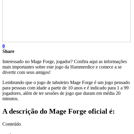
0
Share
Interessado no Mage Forge, jogador? Confira aqui as informações
mais importantes sobre este jogo da Hammerdice e comece a se
divertir com seus amigos!
Lembrando que o jogo de tabuleiro Mage Forge é um jogo pensado
para pessoas com idade a partir de 10 anos e é indicado para 1 a 99
jogadores, além de ter sessões de jogo que duram em média 20
minutos.
A descrição do Mage Forge oficial é:
Conteúdo