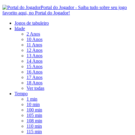
Portal do Jogador - Saiba tudo sobre seu jogo
favorito aqui, no Portal do Jogador!
Jogos de tabuleiro
Idade
2 Anos
10 Anos
11 Anos
12 Anos
13 Anos
14 Anos
15 Anos
16 Anos
17 Anos
18 Anos
Ver todas
Tempo
1 min
10 min
100 min
105 min
108 min
110 min
115 min