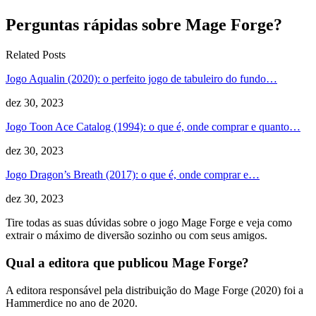
Perguntas rápidas sobre Mage Forge?
Related Posts
Jogo Aqualin (2020): o perfeito jogo de tabuleiro do fundo…
dez 30, 2023
Jogo Toon Ace Catalog (1994): o que é, onde comprar e quanto…
dez 30, 2023
Jogo Dragon’s Breath (2017): o que é, onde comprar e…
dez 30, 2023
Tire todas as suas dúvidas sobre o jogo Mage Forge e veja como
extrair o máximo de diversão sozinho ou com seus amigos.
Qual a editora que publicou Mage Forge?
A editora responsável pela distribuição do Mage Forge (2020) foi a
Hammerdice no ano de 2020.