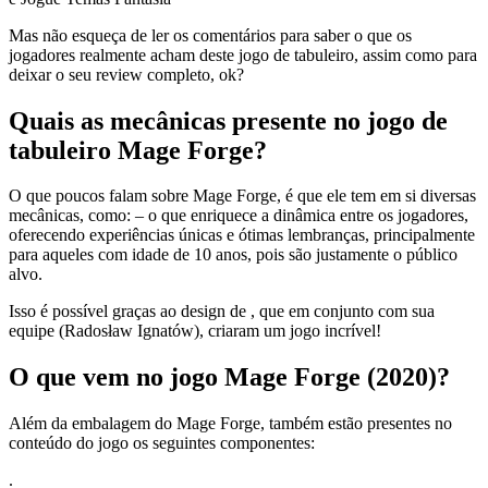
Mas não esqueça de ler os comentários para saber o que os
jogadores realmente acham deste jogo de tabuleiro, assim como para
deixar o seu review completo, ok?
Quais as mecânicas presente no jogo de
tabuleiro Mage Forge?
O que poucos falam sobre Mage Forge, é que ele tem em si diversas
mecânicas, como: – o que enriquece a dinâmica entre os jogadores,
oferecendo experiências únicas e ótimas lembranças, principalmente
para aqueles com idade de 10 anos, pois são justamente o público
alvo.
Isso é possível graças ao design de , que em conjunto com sua
equipe (Radosław Ignatów), criaram um jogo incrível!
O que vem no jogo Mage Forge (2020)?
Além da embalagem do Mage Forge, também estão presentes no
conteúdo do jogo os seguintes componentes:
.