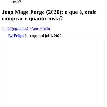
custa?
Jogo Mage Forge (2020): o que é, onde
comprar e quanto custa?
1 a 99 jogadores
10 Anos
20 min
By
Felipo
Last updated
jul 1, 2022