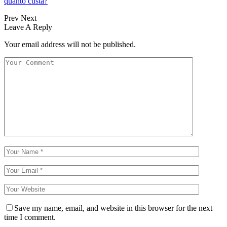
quanto custa?
Prev
Next
Leave A Reply
Your email address will not be published.
Save my name, email, and website in this browser for the next
time I comment.