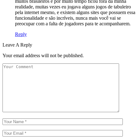
muitos brasileiros e por muito tempo ficou fora da minha
realidade, muitas vezes eu jogava alguns jogos de tabuleiro
pela internet mesmo, e existem alguns sites que possuem essa
funcionalidade e são incríveis, nunca mais você vai se
preocupar com a falta de jogadores para te acompanharem.
Reply
Leave A Reply
Your email address will not be published.