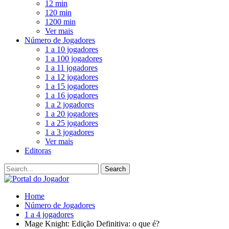
12 min
120 min
1200 min
Ver mais
Número de Jogadores
1 a 10 jogadores
1 a 100 jogadores
1 a 11 jogadores
1 a 12 jogadores
1 a 15 jogadores
1 a 16 jogadores
1 a 2 jogadores
1 a 20 jogadores
1 a 25 jogadores
1 a 3 jogadores
Ver mais
Editoras
Home
Número de Jogadores
1 a 4 jogadores
Mage Knight: Edição Definitiva: o que é?