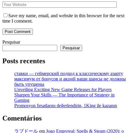
Save my name, email, and website in this browser for the next
time I comment.
Pesquisar
Pesquisar
Posts recentes
ставки — геймерский подход к классическому азарту
максимум от бонусов и акций ваши шансы не должны
быть упущены
Unveiling Exciting New Game Releases for Players
Sharpen Your Skills — The Importance of Strategy in
Gaming
Promosyon fırsatlarını değerlendirin, 1King ile kazanın
Comentários
ラブドール
em
Jogo Empyreal: Spells & Steam (2020): o