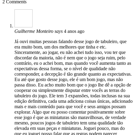
2 Comments
Guilherme Monteiro
says
4 anos ago
Já ouvi muitas pessoas falando desse jogo de tabuleiro, que
era muito bom, um dos melhores que tinha e etc.
Sinceramente, ao jogar, eu não achei tudo isso, vou ter que
discordar da maioria, não é nem que o jogo seja ruim, pelo
contrário, eu o achei bom, mas quando você aumenta tanto as
expectativas dessa forma, se o nível de qualidade não
corresponder, a decepção é tão grande quanto as expectativas.
Eu até que gosto desse jogo, ele é um bom jogo, mas não
passa disso. Eu acho muito bom que o jogo lhe dê a opção de
cooperar ou simplesmente disputar entre vocês as terras do
tabuleiro do jogo. Ele tem 3 expansões, todas inclusas na sua
edição definitiva, cada uma adiciona coisas únicas, adicionado
mais e mais conteúdo para que você e seus amigos possam
explorar. Algo que eu posso comentar positivamente sobre
esse jogo é que as miniaturas são maravilhosas, de verdade
mesmo, poucos jogos de tabuleiro tem uma qualidade tão
elevada em suas peças e miniaturas. Joguei pouco, mas do
que eu joguei posso falar que as regras podem parecer