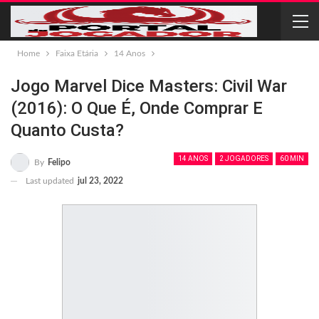
Home
Faixa Etária
14 Anos
Jogo Marvel Dice Masters: Civil War
(2016): O Que É, Onde Comprar E
Quanto Custa?
14 ANOS
2 JOGADORES
60 MIN
By
Felipo
Last updated
jul 23, 2022