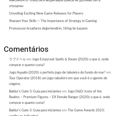
максимум от бонусов и акций ваши шансы не должны быть
упущены
Unveiling Exciting New Game Releases for Players
Sharpen Your Skills — The Importance of Strategy in Gaming
Promosyon fırsatlarını değerlendirin, 1King ile kazanın
Comentários
ラブドール
em
Jogo Empyreal: Spells & Steam (2020): o que é, onde
comprar e quanto custa?
Jogo Aqualin (2020): o perfeito jogo de tabuleiro do fundo do mar?
em
Tour Operator (2018): um jogo tabuleiro em que você é o agente de
viagens.
Baldur's Gate 3: Guia para iniciantes
em
Jogo D&D: Icons of the
Realms – Premium Figures – Elf Female Ranger (2020): o que é, onde
comprar e quanto custa?
Baldur's Gate 3: Guia para iniciantes
em
The Game Awards 2023: