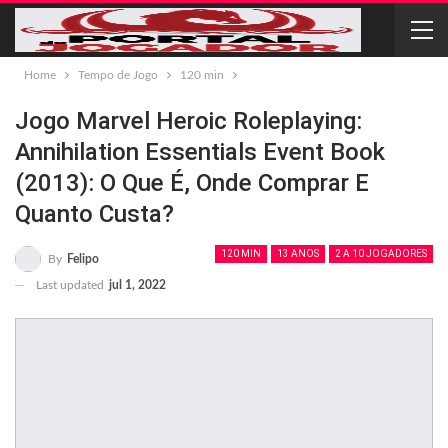
Home
Tempo de Jogo
120 min
Jogo Marvel Heroic Roleplaying:
Annihilation Essentials Event Book
(2013): O Que É, Onde Comprar E
Quanto Custa?
120 MIN
13 ANOS
2 A 10 JOGADORES
By
Felipo
Last updated
jul 1, 2022