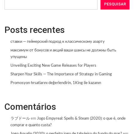
PESQUISAR
Posts recentes
ставки — геймерский подход к классическому азарту
максимум от бонусов и акций ваши шансы не должны быть
упущены
Unveiling Exciting New Game Releases for Players
Sharpen Your Skills — The Importance of Strategy in Gaming
Promosyon fırsatlarını değerlendirin, 1King ile kazanın
Comentários
ラブドール
em
Jogo Empyreal: Spells & Steam (2020): o que é, onde
comprar e quanto custa?
Jogo Aqualin (2020): o perfeito jogo de tabuleiro do fundo do mar?
em