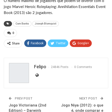
O número máximo de jogadores que podem se divertir com o
jogo Marvel Heroic Roleplaying: Annihilation Essentials Event
Book (2013) são 2 jogadores.
Cam Banks
Joseph Blomquist
0
Facebook
Twitter
Google+
Share
ReddIt
WhatsApp
Pinterest
Email
Felipo
24846 Posts
0 Comments
PREV POST
NEXT POST
Jogo Victoriana (2nd
Jogo Niya (2012): o que
Edition) – Darwin’s
é, onde comprar e