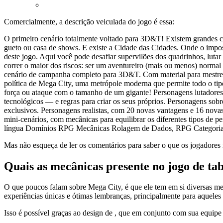
Comercialmente, a descrição veiculada do jogo é essa:
O primeiro cenário totalmente voltado para 3D&T! Existem grandes ci
gueto ou casa de shows. E existe a Cidade das Cidades. Onde o impo
deste jogo. Aqui você pode desafiar supervilões dos quadrinhos, lutar
correr o maior dos riscos: ser um aventureiro (mais ou menos) norm
cenário de campanha completo para 3D&T. Com material para mestres e
política de Mega City, uma metrópole moderna que permite todo o t
força ou ataque com o tamanho de um gigante! Personagens lutadore
tecnológicos — e regras para criar os seus próprios. Personagens sobr
exclusivos. Personagens realistas, com 20 novas vantagens e 16 nova
mini-cenários, com mecânicas para equilibrar os diferentes tipos 
língua Domínios RPG Mecânicas Rolagem de Dados, RPG Categori
Mas não esqueça de ler os comentários para saber o que os jogadores
Quais as mecânicas presente no jogo de ta
O que poucos falam sobre Mega City, é que ele tem em si diversas me
experiências únicas e ótimas lembranças, principalmente para aqueles
Isso é possível graças ao design de , que em conjunto com sua equipe