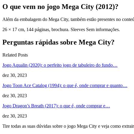
O que vem no jogo Mega City (2012)?
Além da embalagem do Mega City, também estão presentes no conteú
26 × 17 cm, 144 páginas, brochura. Sleeves Sem informações.
Perguntas rápidas sobre Mega City?
Related Posts
Jogo Aqualin (2020): o perfeito jogo de tabuleiro do fundo…
dez 30, 2023
Jogo Toon Ace Catalog (1994): o que é, onde comprar e quanto…
dez 30, 2023
Jogo Dragon’s Breath (2017): o que é, onde comprar e…
dez 30, 2023
Tire todas as suas dúvidas sobre o jogo Mega City e veja como extra