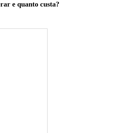
rar e quanto custa?