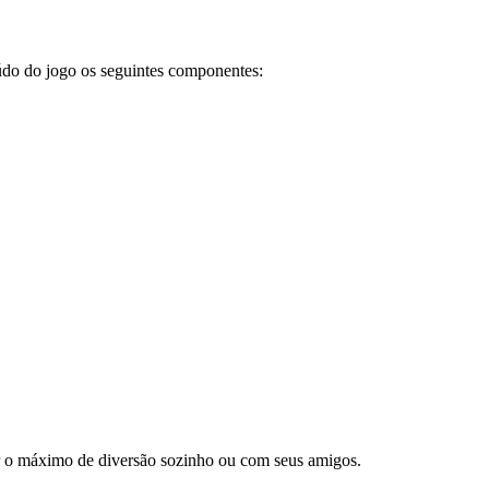
do do jogo os seguintes componentes:
ir o máximo de diversão sozinho ou com seus amigos.