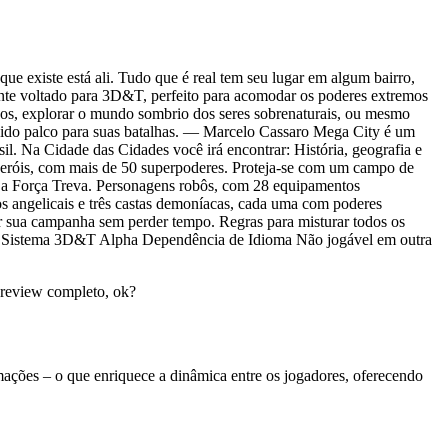
e existe está ali. Tudo que é real tem seu lugar em algum bairro,
nte voltado para 3D&T, perfeito para acomodar os poderes extremos
micos, explorar o mundo sombrio dos seres sobrenaturais, ou mesmo
ecido palco para suas batalhas. — Marcelo Cassaro Mega City é um
. Na Cidade das Cidades você irá encontrar: História, geografia e
heróis, com mais de 50 superpoderes. Proteja-se com um campo de
 a Força Treva. Personagens robôs, com 28 equipamentos
ros angelicais e três castas demoníacas, cada uma com poderes
ar sua campanha sem perder tempo. Regras para misturar todos os
ora Sistema 3D&T Alpha Dependência de Idioma Não jogável em outra
 review completo, ok?
ações – o que enriquece a dinâmica entre os jogadores, oferecendo