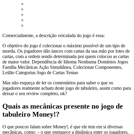
Comercialmente, a descrição veiculada do jogo é essa:
O objetivo do jogo é colecionar o máximo possível de um tipo de
moeda. Os jogadores dão lances com cartas da sua mão por lotes de
cartas, com a ordem sendo determinada por quem colocou as cartas
de maior valor. Dependência de Idioma Nenhuma Domínios Jogos
Família Mecânicas Ação Simultânea, Colecionar Componentes,
Leilão Categorias Jogo de Cartas Temas
Mas não esqueça de ler os comentários para saber o que os
jogadores realmente acham deste jogo de tabuleiro, assim como para
deixar o seu review completo, ok?
Quais as mecânicas presente no jogo de
tabuleiro Money!?
O que poucos falam sobre Money!, é que ele tem em si diversas
mecânicas, como: – o que enriquece a dinâmica entre os jogadores,