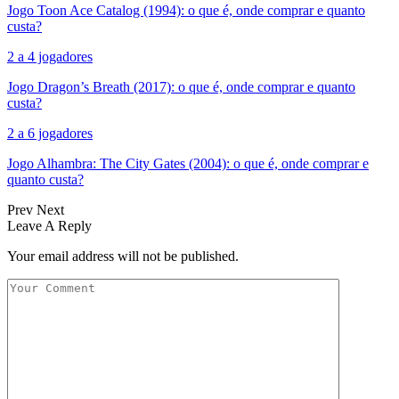
Jogo Toon Ace Catalog (1994): o que é, onde comprar e quanto
custa?
2 a 4 jogadores
Jogo Dragon’s Breath (2017): o que é, onde comprar e quanto
custa?
2 a 6 jogadores
Jogo Alhambra: The City Gates (2004): o que é, onde comprar e
quanto custa?
Prev
Next
Leave A Reply
Your email address will not be published.