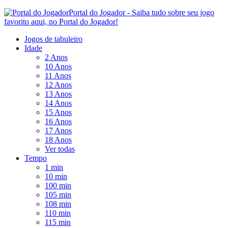
Portal do Jogador - Saiba tudo sobre seu jogo
favorito aqui, no Portal do Jogador!
Jogos de tabuleiro
Idade
2 Anos
10 Anos
11 Anos
12 Anos
13 Anos
14 Anos
15 Anos
16 Anos
17 Anos
18 Anos
Ver todas
Tempo
1 min
10 min
100 min
105 min
108 min
110 min
115 min