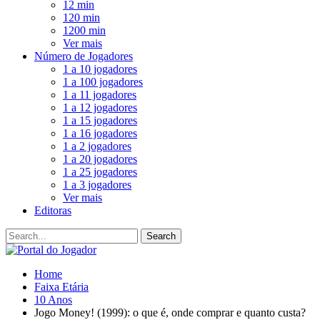
12 min
120 min
1200 min
Ver mais
Número de Jogadores
1 a 10 jogadores
1 a 100 jogadores
1 a 11 jogadores
1 a 12 jogadores
1 a 15 jogadores
1 a 16 jogadores
1 a 2 jogadores
1 a 20 jogadores
1 a 25 jogadores
1 a 3 jogadores
Ver mais
Editoras
Home
Faixa Etária
10 Anos
Jogo Money! (1999): o que é, onde comprar e quanto custa?