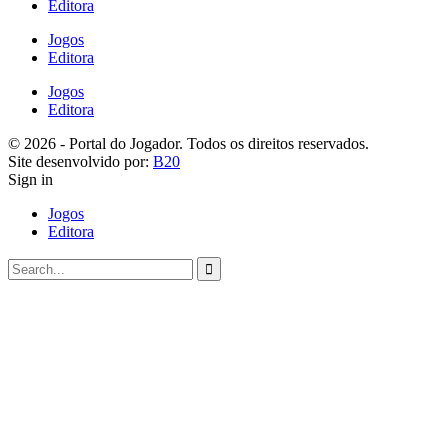
Editora
Jogos
Editora
Jogos
Editora
© 2026 - Portal do Jogador. Todos os direitos reservados.
Site desenvolvido por:
B20
Sign in
Jogos
Editora