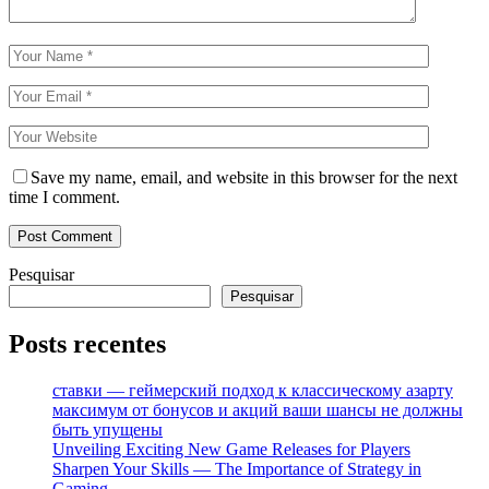
Save my name, email, and website in this browser for the next
time I comment.
Pesquisar
Pesquisar
Posts recentes
ставки — геймерский подход к классическому азарту
максимум от бонусов и акций ваши шансы не должны
быть упущены
Unveiling Exciting New Game Releases for Players
Sharpen Your Skills — The Importance of Strategy in
Gaming