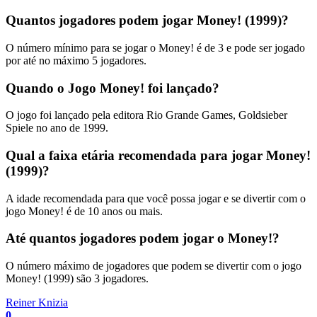
Quantos jogadores podem jogar Money! (1999)?
O número mínimo para se jogar o Money! é de 3 e pode ser jogado
por até no máximo 5 jogadores.
Quando o Jogo Money! foi lançado?
O jogo foi lançado pela editora Rio Grande Games, Goldsieber
Spiele no ano de 1999.
Qual a faixa etária recomendada para jogar Money!
(1999)?
A idade recomendada para que você possa jogar e se divertir com o
jogo Money! é de 10 anos ou mais.
Até quantos jogadores podem jogar o Money!?
O número máximo de jogadores que podem se divertir com o jogo
Money! (1999) são 3 jogadores.
Reiner Knizia
0