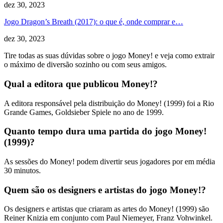
dez 30, 2023
Jogo Dragon’s Breath (2017): o que é, onde comprar e…
dez 30, 2023
Tire todas as suas dúvidas sobre o jogo Money! e veja como extrair
o máximo de diversão sozinho ou com seus amigos.
Qual a editora que publicou Money!?
A editora responsável pela distribuição do Money! (1999) foi a Rio
Grande Games, Goldsieber Spiele no ano de 1999.
Quanto tempo dura uma partida do jogo Money!
(1999)?
As sessões do Money! podem divertir seus jogadores por em média
30 minutos.
Quem são os designers e artistas do jogo Money!?
Os designers e artistas que criaram as artes do Money! (1999) são
Reiner Knizia em conjunto com Paul Niemeyer, Franz Vohwinkel.