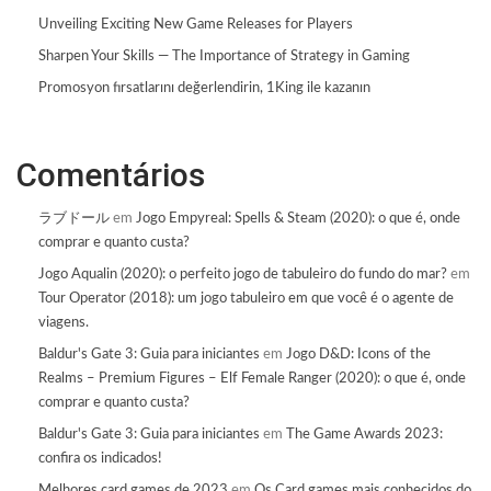
Unveiling Exciting New Game Releases for Players
Sharpen Your Skills — The Importance of Strategy in Gaming
Promosyon fırsatlarını değerlendirin, 1King ile kazanın
Comentários
ラブドール
em
Jogo Empyreal: Spells & Steam (2020): o que é, onde
comprar e quanto custa?
Jogo Aqualin (2020): o perfeito jogo de tabuleiro do fundo do mar?
em
Tour Operator (2018): um jogo tabuleiro em que você é o agente de
viagens.
Baldur's Gate 3: Guia para iniciantes
em
Jogo D&D: Icons of the
Realms – Premium Figures – Elf Female Ranger (2020): o que é, onde
comprar e quanto custa?
Baldur's Gate 3: Guia para iniciantes
em
The Game Awards 2023:
confira os indicados!
Melhores card games de 2023
em
Os Card games mais conhecidos do