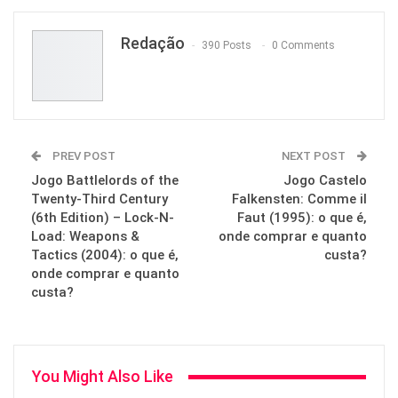
Email
Redação
390 Posts
0 Comments
PREV POST
NEXT POST
Jogo Battlelords of the
Jogo Castelo
Twenty-Third Century
Falkensten: Comme il
(6th Edition) – Lock-N-
Faut (1995): o que é,
Load: Weapons &
onde comprar e quanto
Tactics (2004): o que é,
custa?
onde comprar e quanto
custa?
You Might Also Like