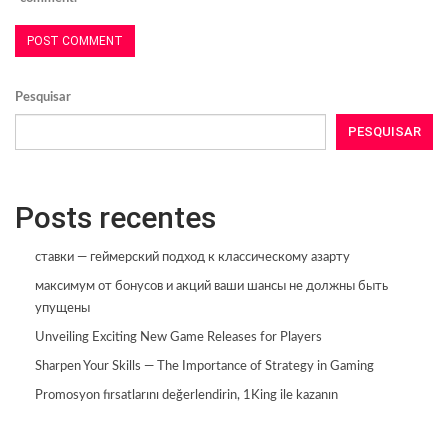
Pesquisar
PESQUISAR
Posts recentes
ставки — геймерский подход к классическому азарту
максимум от бонусов и акций ваши шансы не должны быть
упущены
Unveiling Exciting New Game Releases for Players
Sharpen Your Skills — The Importance of Strategy in Gaming
Promosyon fırsatlarını değerlendirin, 1King ile kazanın