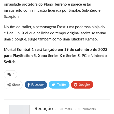
irmandade protetora do Plano Terreno e parece estar
insatisfeito com a invasão liderada por Smoke, Sub-Zero e
Scorpion.
No fim do trailer, a personagem Frost, uma poderosa ninja do
clã de Lin Kuei que na linha do tempo original aceita se tornar
uma ciborgue, surge também como uma lutadora Kameo.
Mortal Kombat 1 será lançado em 19 de setembro de 2023
para PlayStation 5, Xbox Series X e Series S, PC e Nintendo
Switch.
0
Facebook
Twitter
Google+
Share
ReddIt
WhatsApp
Pinterest
Email
Redação
390 Posts
0 Comments