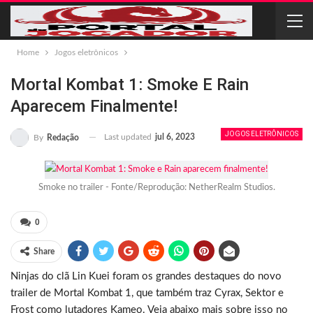
Home
Jogos eletrônicos
Mortal Kombat 1: Smoke E Rain
Aparecem Finalmente!
JOGOS ELETRÔNICOS
Last updated
jul 6, 2023
By
Redação
Smoke no trailer - Fonte/Reprodução: NetherRealm Studios.
0
Share
Ninjas do clã Lin Kuei foram os grandes destaques do novo
trailer de Mortal Kombat 1, que também traz Cyrax, Sektor e
Frost como lutadores Kameo. Veja abaixo mais sobre isso no