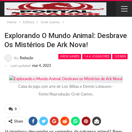
Home
Editora
Grok Games
Explorando O Mundo Animal: Desbrave
Os Mistérios De Ark Nova!
GROK GAMES
1 A 4 JOGADORES
120 MIN
By
Redação
Last updated
mar 4, 2023
Caixa do jogo com arte de Loïc Billiau e Dennis Lohausen -
Fonte/Reprodução: Grok Games.
0
Share
Já imaginou desvendar os segredos da natureza animal? Bem-