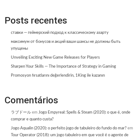
Posts recentes
ставки — геймерский подход к классическому азарту
максимум от бонусов и акций ваши шансы не должны быть
упущены
Unveiling Exciting New Game Releases for Players
Sharpen Your Skills — The Importance of Strategy in Gaming
Promosyon fırsatlarını değerlendirin, 1King ile kazanın
Comentários
ラブドール
em
Jogo Empyreal: Spells & Steam (2020): o que é, onde
comprar e quanto custa?
Jogo Aqualin (2020): o perfeito jogo de tabuleiro do fundo do mar?
em
Tour Operator (2018): um jogo tabuleiro em que você é o agente de