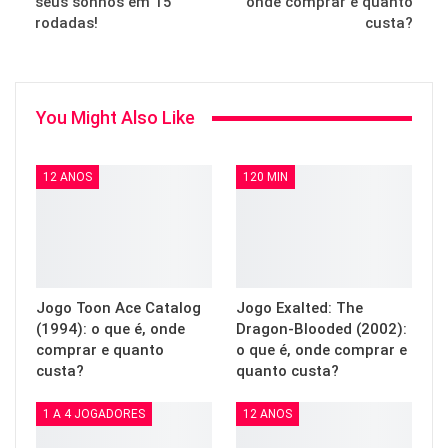
seus sonhos em 15
onde comprar e quanto
rodadas!
custa?
You Might Also Like
12 ANOS
120 MIN
Jogo Toon Ace Catalog
Jogo Exalted: The
(1994): o que é, onde
Dragon-Blooded (2002):
comprar e quanto
o que é, onde comprar e
custa?
quanto custa?
1 A 4 JOGADORES
12 ANOS