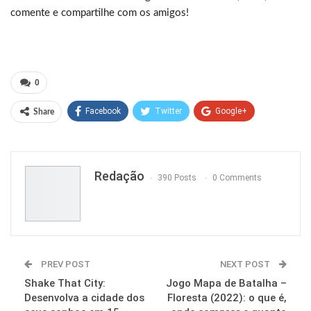
comente e compartilhe com os amigos!
0
Facebook
Twitter
Google+
Share
ReddIt
WhatsApp
Pinterest
Email
Redação
390 Posts
0 Comments
PREV POST
NEXT POST
Shake That City:
Jogo Mapa de Batalha –
Desenvolva a cidade dos
Floresta (2022): o que é,