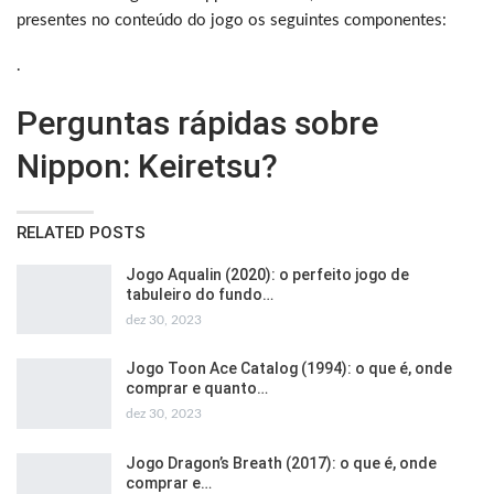
presentes no conteúdo do jogo os seguintes componentes:
.
Perguntas rápidas sobre
Nippon: Keiretsu?
RELATED POSTS
Jogo Aqualin (2020): o perfeito jogo de
tabuleiro do fundo…
dez 30, 2023
Jogo Toon Ace Catalog (1994): o que é, onde
comprar e quanto…
dez 30, 2023
Jogo Dragon’s Breath (2017): o que é, onde
comprar e…