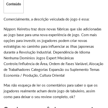
Conteúdo
Comercialmente, a descrição veiculada do jogo é essa:
Nippon: Keiretsu traz doze novas fábricas que são adicionadas
ao jogo base para uma nova experiência de jogo. Com mais
opções para investir, os jogadores podem criar novas
estratégias no caminho para influenciar as ilhas japonesas
durante a Revolução Industrial. Dependência de Idioma
Nenhuma Domínios Jogos Expert Mecânicas
Controle/Influência de Área, Ordem de Fases Variável, Alocação
de Trabalhadores Categorias Expansão ou Suplemento Temas
Economia / Produção, Cultura Oriental
Mas não esqueça de ler os comentários para saber o que os
jogadores realmente acham deste jogo de tabuleiro, assim
como para deixar o seu review completo, ok?