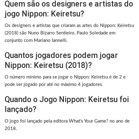
Quem são os designers e artistas do
jogo Nippon: Keiretsu?
Os designers e artistas que criaram as artes do Nippon: Keiretsu
(2018) são Nuno Bizarro Sentieiro, Paulo Soledade em
conjunto com Mariano Iannelli.
Quantos jogadores podem jogar
Nippon: Keiretsu (2018)?
O número mínimo para se jogar o Nippon: Keiretsu é de 2 e
pode ser jogado por até no máximo 4 jogadores.
Quando o Jogo Nippon: Keiretsu foi
lançado?
O jogo foi lançado pela editora What’s Your Game? no ano de
2018.