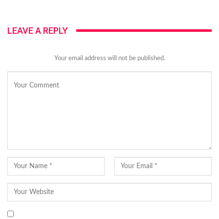
LEAVE A REPLY
Your email address will not be published.