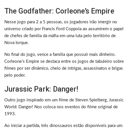
The Godfather: Corleone’s Empire
Nesse jogo para 2 a 5 pessoas, os jogadores irão imergir no
universo criado por Francis Ford Coppola ao assumirem o papel
de chefes de família da máfia em uma luta pelo território de
Nova Iorque.
No final do jogo, vence a família que possuir mais dinheiro.
Corleone’s Empire se destaca entre os jogos de tabuleiro sobre
filmes por ser dinâmico, cheio de intrigas, assassinatos e brigas
pelo poder.
Jurassic Park: Danger!
Outro jogo inspirado em um filme de Steven Spielberg, Jurassic
World: Danger! Nos coloca nos eventos do filme original de
1993.
Ao iniciar a partida, três dinossauros estão disponíveis para um