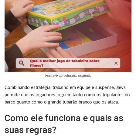
Fonte/Reprodução: original.
Combinando estratégia, trabalho em equipe e suspense, Jaws
permite que os jogadores joguem tanto como os tripulantes do
barco quanto como o grande tubarão branco que os ataca.
Como ele funciona e quais as
suas regras?