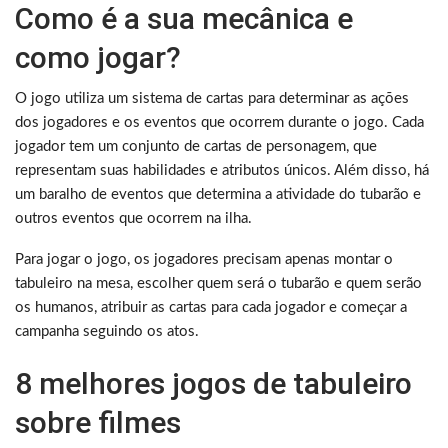
Como é a sua mecânica e
como jogar?
O jogo utiliza um sistema de cartas para determinar as ações
dos jogadores e os eventos que ocorrem durante o jogo. Cada
jogador tem um conjunto de cartas de personagem, que
representam suas habilidades e atributos únicos. Além disso, há
um baralho de eventos que determina a atividade do tubarão e
outros eventos que ocorrem na ilha.
Para jogar o jogo, os jogadores precisam apenas montar o
tabuleiro na mesa, escolher quem será o tubarão e quem serão
os humanos, atribuir as cartas para cada jogador e começar a
campanha seguindo os atos.
8 melhores jogos de tabuleiro
sobre filmes