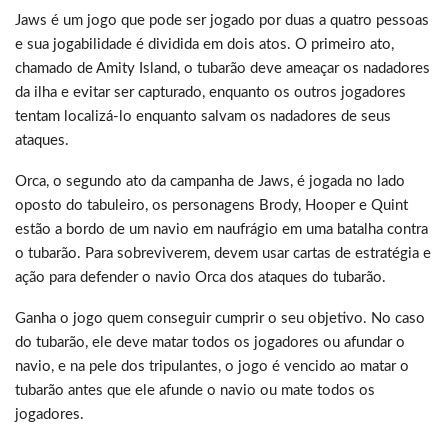
Jaws é um jogo que pode ser jogado por duas a quatro pessoas
e sua jogabilidade é dividida em dois atos. O primeiro ato,
chamado de Amity Island, o tubarão deve ameaçar os nadadores
da ilha e evitar ser capturado, enquanto os outros jogadores
tentam localizá-lo enquanto salvam os nadadores de seus
ataques.
Orca, o segundo ato da campanha de Jaws, é jogada no lado
oposto do tabuleiro, os personagens Brody, Hooper e Quint
estão a bordo de um navio em naufrágio em uma batalha contra
o tubarão. Para sobreviverem, devem usar cartas de estratégia e
ação para defender o navio Orca dos ataques do tubarão.
Ganha o jogo quem conseguir cumprir o seu objetivo. No caso
do tubarão, ele deve matar todos os jogadores ou afundar o
navio, e na pele dos tripulantes, o jogo é vencido ao matar o
tubarão antes que ele afunde o navio ou mate todos os
jogadores.