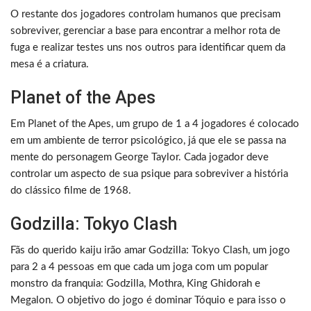
O restante dos jogadores controlam humanos que precisam
sobreviver, gerenciar a base para encontrar a melhor rota de
fuga e realizar testes uns nos outros para identificar quem da
mesa é a criatura.
Planet of the Apes
Em Planet of the Apes, um grupo de 1 a 4 jogadores é colocado
em um ambiente de terror psicológico, já que ele se passa na
mente do personagem George Taylor. Cada jogador deve
controlar um aspecto de sua psique para sobreviver a história
do clássico filme de 1968.
Godzilla: Tokyo Clash
Fãs do querido kaiju irão amar Godzilla: Tokyo Clash, um jogo
para 2 a 4 pessoas em que cada um joga com um popular
monstro da franquia: Godzilla, Mothra, King Ghidorah e
Megalon. O objetivo do jogo é dominar Tóquio e para isso o