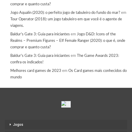
comprar e quanto custa?
Jogo Aqualin (2020): o perfeito jogo de tabuleiro do fundo do mar?
em
Tour Operator (2018): um jogo tabuleiro em que você é o agente de
viagens.
Baldur's Gate 3: Guia para iniciantes
em
Jogo D&D: Icons of the
Realms – Premium Figures – Elf Female Ranger (2020): o que é, onde
comprar e quanto custa?
Baldur's Gate 3: Guia para iniciantes
em
The Game Awards 2023:
confira os indicados!
Melhores card games de 2023
em
Os Card games mais conhecidos do
mundo
Jogos