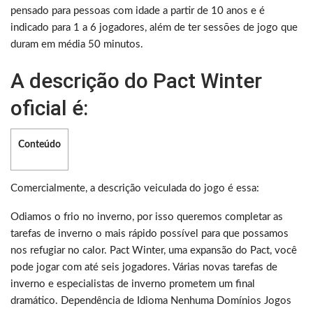
pensado para pessoas com idade a partir de 10 anos e é
indicado para 1 a 6 jogadores, além de ter sessões de jogo que
duram em média 50 minutos.
A descrição do Pact Winter
oficial é:
Conteúdo
Comercialmente, a descrição veiculada do jogo é essa:
Odiamos o frio no inverno, por isso queremos completar as
tarefas de inverno o mais rápido possível para que possamos
nos refugiar no calor. Pact Winter, uma expansão do Pact, você
pode jogar com até seis jogadores. Várias novas tarefas de
inverno e especialistas de inverno prometem um final
dramático. Dependência de Idioma Nenhuma Domínios Jogos