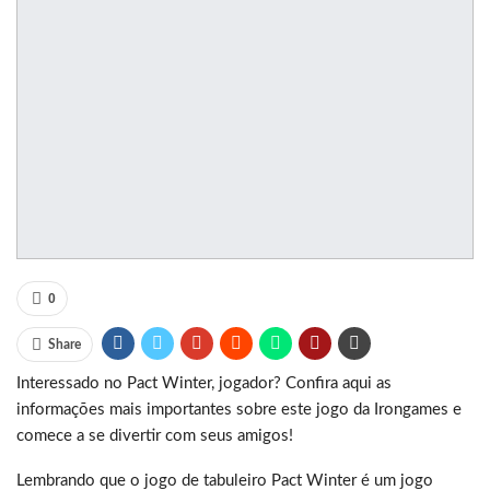
0
Share
Interessado no Pact Winter, jogador? Confira aqui as
informações mais importantes sobre este jogo da Irongames e
comece a se divertir com seus amigos!
Lembrando que o jogo de tabuleiro Pact Winter é um jogo