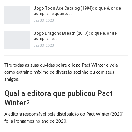
Jogo Toon Ace Catalog (1994): o que é, onde
comprar e quanto…
dez 30, 2023
Jogo Dragon’s Breath (2017): o que é, onde
comprar e…
dez 30, 2023
Tire todas as suas dúvidas sobre o jogo Pact Winter e veja
como extrair o máximo de diversão sozinho ou com seus
amigos.
Qual a editora que publicou Pact
Winter?
A editora responsável pela distribuição do Pact Winter (2020)
foi a Irongames no ano de 2020.