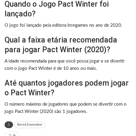
Quando o Jogo Pact Winter foi
lançado?
O jogo foi lançado pela editora Irongames no ano de 2020.
Qual a faixa etária recomendada
para jogar Pact Winter (2020)?
A idade recomendada para que você possa jogar e se divertir
com o jogo Pact Winter é de 10 anos ou mais.
Até quantos jogadores podem jogar
o Pact Winter?
O número máximo de jogadores que podem se divertir com o
jogo Pact Winter (2020) são 1 jogadores.
Bernd Eisenstein