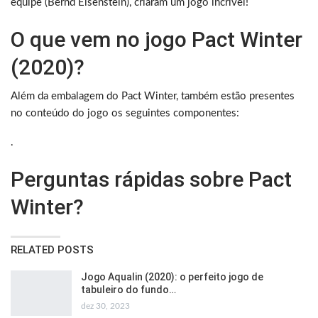
equipe (Bernd Eisenstein), criaram um jogo incrível!
O que vem no jogo Pact Winter
(2020)?
Além da embalagem do Pact Winter, também estão presentes
no conteúdo do jogo os seguintes componentes:
.
Perguntas rápidas sobre Pact
Winter?
RELATED POSTS
Jogo Aqualin (2020): o perfeito jogo de
tabuleiro do fundo…
dez 30, 2023