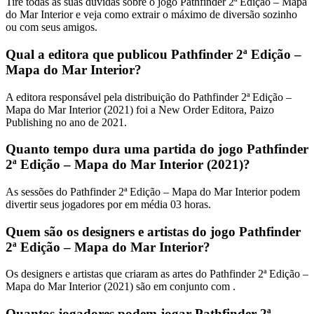
Tire todas as suas dúvidas sobre o jogo Pathfinder 2ª Edição – Mapa
do Mar Interior e veja como extrair o máximo de diversão sozinho
ou com seus amigos.
Qual a editora que publicou Pathfinder 2ª Edição –
Mapa do Mar Interior?
A editora responsável pela distribuição do Pathfinder 2ª Edição –
Mapa do Mar Interior (2021) foi a New Order Editora, Paizo
Publishing no ano de 2021.
Quanto tempo dura uma partida do jogo Pathfinder
2ª Edição – Mapa do Mar Interior (2021)?
As sessões do Pathfinder 2ª Edição – Mapa do Mar Interior podem
divertir seus jogadores por em média 03 horas.
Quem são os designers e artistas do jogo Pathfinder
2ª Edição – Mapa do Mar Interior?
Os designers e artistas que criaram as artes do Pathfinder 2ª Edição –
Mapa do Mar Interior (2021) são em conjunto com .
Quantos jogadores podem jogar Pathfinder 2ª