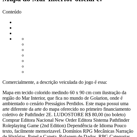
Conteúdo
Comercialmente, a descrição veiculada do jogo é essa:
Mapa em tecido colorido medindo 60 x 90 cm com ilustração da
região do Mar Interior, que fica no mundo de Golarion, onde é
ambientado o cenário Presságios Perdidos. Este mapa possui uma
arte diferente da arte do mapa oferecido no primeiro financiamento
coletivo de Pathfinder 2E. LUDOSTORE R$ 80,00 (no boleto)
Comprar Editora Nacional New Order Editora Sistema Pathfinder
Roleplaying Game (2nd Edition) Dependência de Idioma Pouco
texto, facilmente memorizavel. Domínios RPG Mecânicas Narração
de Histórias, Papel e Caneta, Rolagem de Dados, RPG Categorias