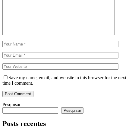
Save my name, email, and website in this browser for the next
time I comment.
Pesquisar
Pesquisar
Posts recentes