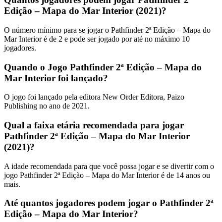
Edição – Mapa do Mar Interior (2021)?
O número mínimo para se jogar o Pathfinder 2ª Edição – Mapa do
Mar Interior é de 2 e pode ser jogado por até no máximo 10
jogadores.
Quando o Jogo Pathfinder 2ª Edição – Mapa do
Mar Interior foi lançado?
O jogo foi lançado pela editora New Order Editora, Paizo
Publishing no ano de 2021.
Qual a faixa etária recomendada para jogar
Pathfinder 2ª Edição – Mapa do Mar Interior
(2021)?
A idade recomendada para que você possa jogar e se divertir com o
jogo Pathfinder 2ª Edição – Mapa do Mar Interior é de 14 anos ou
mais.
Até quantos jogadores podem jogar o Pathfinder 2ª
Edição – Mapa do Mar Interior?