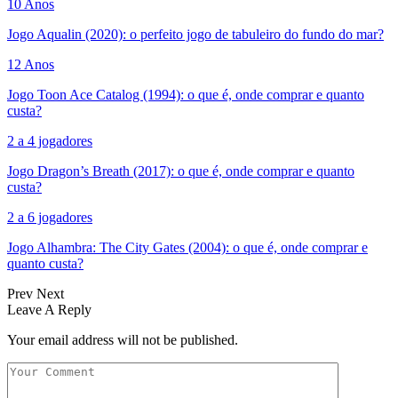
10 Anos
Jogo Aqualin (2020): o perfeito jogo de tabuleiro do fundo do mar?
12 Anos
Jogo Toon Ace Catalog (1994): o que é, onde comprar e quanto
custa?
2 a 4 jogadores
Jogo Dragon’s Breath (2017): o que é, onde comprar e quanto
custa?
2 a 6 jogadores
Jogo Alhambra: The City Gates (2004): o que é, onde comprar e
quanto custa?
Prev
Next
Leave A Reply
Your email address will not be published.