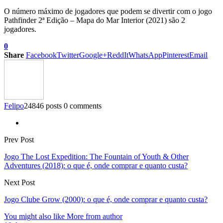
O número máximo de jogadores que podem se divertir com o jogo
Pathfinder 2ª Edição – Mapa do Mar Interior (2021) são 2
jogadores.
0
Share
Facebook
Twitter
Google+
ReddIt
WhatsApp
Pinterest
Email
Felipo
24846 posts
0 comments
Prev Post
Jogo The Lost Expedition: The Fountain of Youth & Other
Adventures (2018): o que é, onde comprar e quanto custa?
Next Post
Jogo Clube Grow (2000): o que é, onde comprar e quanto custa?
You might also like
More from author