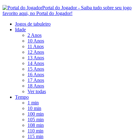
Portal do Jogador - Saiba tudo sobre seu jogo
favorito aqui, no Portal do Jogador!
Jogos de tabuleiro
Idade
2 Anos
10 Anos
11 Anos
12 Anos
13 Anos
14 Anos
15 Anos
16 Anos
17 Anos
18 Anos
Ver todas
Tempo
1 min
10 min
100 min
105 min
108 min
110 min
115 min