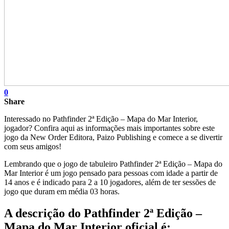
0
Share
Interessado no Pathfinder 2ª Edição – Mapa do Mar Interior,
jogador? Confira aqui as informações mais importantes sobre este
jogo da New Order Editora, Paizo Publishing e comece a se divertir
com seus amigos!
Lembrando que o jogo de tabuleiro Pathfinder 2ª Edição – Mapa do
Mar Interior é um jogo pensado para pessoas com idade a partir de
14 anos e é indicado para 2 a 10 jogadores, além de ter sessões de
jogo que duram em média 03 horas.
A descrição do Pathfinder 2ª Edição –
Mapa do Mar Interior oficial é: