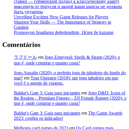
ставки — геймерский подход к классическому азарту
максимум от бонусов и акций ваши шансы не должны
быть упущены
Unveiling Exciting New Game Releases for Players
Sharpen Your Skills — The Importance of Strategy in
Gaming
Promosyon fırsatlarını değerlendirin, 1King ile kazanın
Comentários
ラブドール
em
Jogo Empyreal: Spells & Steam (2020): o
que é, onde comprar e quanto custa?
Jogo Aqualin (2020): o perfeito jogo de tabuleiro do fundo do
mar?
em
Tour Operator (2018): um jogo tabuleiro em que
você é o agente de viagens.
Baldur's Gate 3: Guia para iniciantes
em
Jogo D&D: Icons of
the Realms – Premium Figures – Elf Female Ranger (2020): o
que é, onde comprar e quanto custa?
Baldur's Gate 3: Guia para iniciantes
em
The Game Awards
2023: confira os indicados!
Melhores card games de 2023
em
Os Card games mais