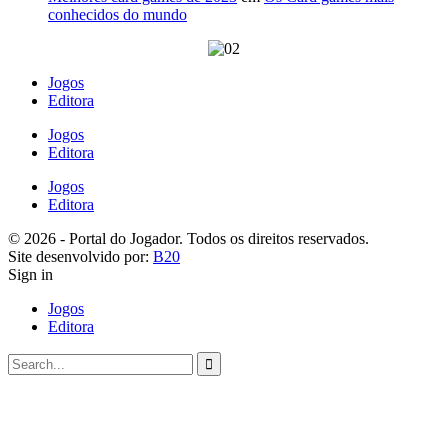
conhecidos do mundo
Jogos
Editora
Jogos
Editora
Jogos
Editora
© 2026 - Portal do Jogador. Todos os direitos reservados.
Site desenvolvido por:
B20
Sign in
Jogos
Editora