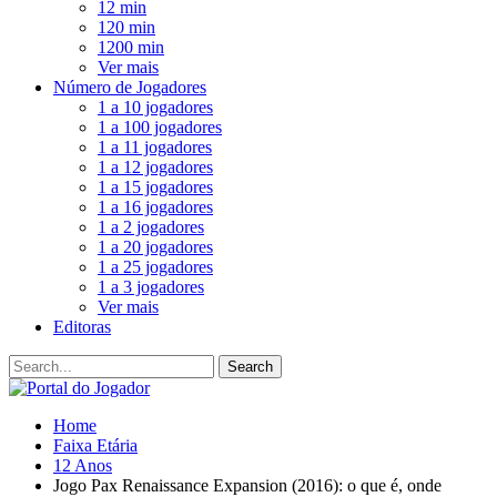
12 min
120 min
1200 min
Ver mais
Número de Jogadores
1 a 10 jogadores
1 a 100 jogadores
1 a 11 jogadores
1 a 12 jogadores
1 a 15 jogadores
1 a 16 jogadores
1 a 2 jogadores
1 a 20 jogadores
1 a 25 jogadores
1 a 3 jogadores
Ver mais
Editoras
Home
Faixa Etária
12 Anos
Jogo Pax Renaissance Expansion (2016): o que é, onde