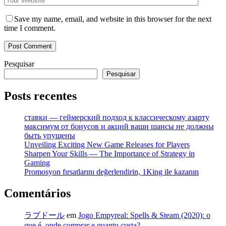
Save my name, email, and website in this browser for the next
time I comment.
Pesquisar
Pesquisar
Posts recentes
ставки — геймерский подход к классическому азарту
максимум от бонусов и акций ваши шансы не должны
быть упущены
Unveiling Exciting New Game Releases for Players
Sharpen Your Skills — The Importance of Strategy in
Gaming
Promosyon fırsatlarını değerlendirin, 1King ile kazanın
Comentários
ラブドール
em
Jogo Empyreal: Spells & Steam (2020): o
que é, onde comprar e quanto custa?