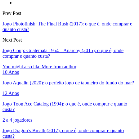
Prev Post
Jogo Photofinish: The Final Rush (2017): o que é, onde comprar e
quanto custa?
Next Post
Jogo Coup: Guatemala 1954 – Anarchy (2015): o que é, onde
comprar e quanto custa?
You might also like
More from author
10 Anos
Jogo Aqualin (2020): o perfeito jogo de tabuleiro do fundo do mar?
12 Anos
Jogo Toon Ace Catalog (1994): o que é, onde comprar e quanto
custa?
2 a 4 jogadores
Jogo Dragon’s Breath (2017): o que é, onde comprar e quanto
custa?