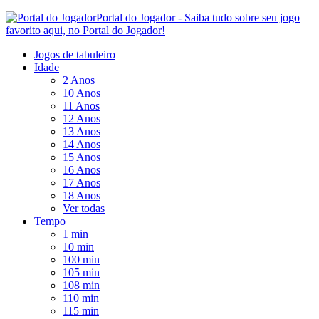
Portal do Jogador - Saiba tudo sobre seu jogo
favorito aqui, no Portal do Jogador!
Jogos de tabuleiro
Idade
2 Anos
10 Anos
11 Anos
12 Anos
13 Anos
14 Anos
15 Anos
16 Anos
17 Anos
18 Anos
Ver todas
Tempo
1 min
10 min
100 min
105 min
108 min
110 min
115 min