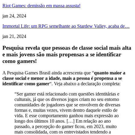
Riot Games: demissão em massa assusta!
jan 24, 2024
Immortal Life: um RPG semelhante ao Stardew Valley, acaba de…
jan 21, 2024
Pesquisa revela que pessoas de classe social mais alta
e mais jovens são mais propensas a se identificar
como gamers!
A Pesquisa Games Brasil ainda acrescenta que “
quanto maior a
classe social e menor a idade, mais a pessoa é propensa a se
identificar como gamer
“. Veja abaixo a declaração completa:
“Ser gamer está relacionado com questões identitárias e
culturais, já que os diversos jogos criam no seu entorno
comunidades de jogadores que se envolvem de diversas
formas e, muitas vezes, vivem dentro daquele estilo de
vida. E esse comportamento ganhou mais expressão ao
longo dos últimos 10 anos. […] Em relação ao ano
passado, a percepção do gamer ficou, em 2023, muito
mais consolidada, com os entrevistados tendendo a