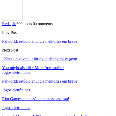
Redação
390 posts
0 comments
Prev Post
Palworld: estúdio anuncia melhorias em breve!
Next Post
1King ile güvenilir bir oyun deneyimi yaşayın
You might also like
More from author
Jogos eletrônicos
Palworld: estúdio anuncia melhorias em breve!
Jogos eletrônicos
Riot Games: demissão em massa assusta!
Jogos eletrônicos