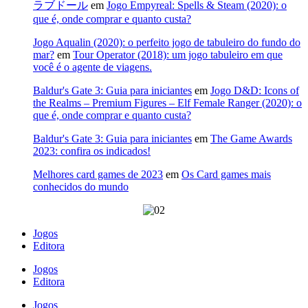
ラブドール
em
Jogo Empyreal: Spells & Steam (2020): o
que é, onde comprar e quanto custa?
Jogo Aqualin (2020): o perfeito jogo de tabuleiro do fundo do
mar?
em
Tour Operator (2018): um jogo tabuleiro em que
você é o agente de viagens.
Baldur's Gate 3: Guia para iniciantes
em
Jogo D&D: Icons of
the Realms – Premium Figures – Elf Female Ranger (2020): o
que é, onde comprar e quanto custa?
Baldur's Gate 3: Guia para iniciantes
em
The Game Awards
2023: confira os indicados!
Melhores card games de 2023
em
Os Card games mais
conhecidos do mundo
Jogos
Editora
Jogos
Editora
Jogos