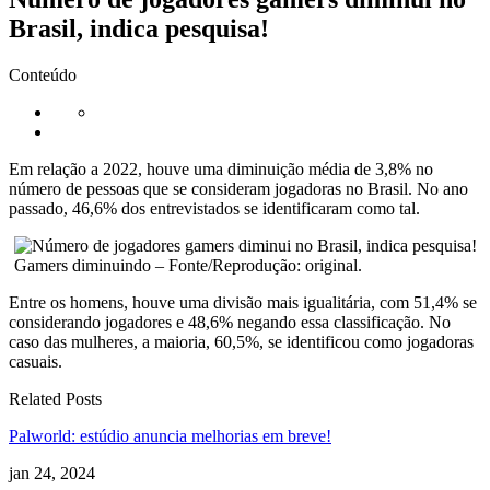
Brasil, indica pesquisa!
Conteúdo
Em relação a 2022, houve uma diminuição média de 3,8% no
número de pessoas que se consideram jogadoras no Brasil. No ano
passado, 46,6% dos entrevistados se identificaram como tal.
Gamers diminuindo – Fonte/Reprodução: original.
Entre os homens, houve uma divisão mais igualitária, com 51,4% se
considerando jogadores e 48,6% negando essa classificação. No
caso das mulheres, a maioria, 60,5%, se identificou como jogadoras
casuais.
Related Posts
Palworld: estúdio anuncia melhorias em breve!
jan 24, 2024