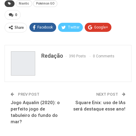
Niantic
Pokémon GO
0
Facebook
Twitter
Google+
Share
ReddIt
WhatsApp
Pinterest
Email
Redação
390 Posts
0 Comments
PREV POST
NEXT POST
Jogo Aqualin (2020): o
Square Enix: uso de IAs
perfeito jogo de
será destaque esse ano!
tabuleiro do fundo do
mar?