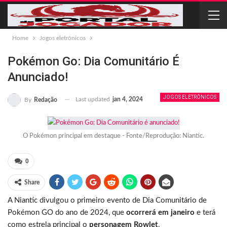
Home
Jogos eletrônicos
Pokémon Go: Dia Comunitário É
Anunciado!
JOGOS ELETRÔNICOS
Last updated
jan 4, 2024
By
Redação
O Pokémon principal em destaque - Fonte/Reprodução: Niantic.
0
Share
A Niantic divulgou o primeiro evento de Dia Comunitário de
Pokémon GO do ano de 2024, que
ocorrerá em janeiro
e terá
como estrela principal o
personagem Rowlet
.