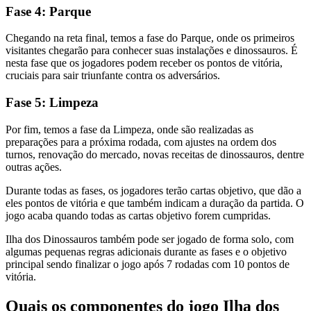
Fase 4: Parque
Chegando na reta final, temos a fase do Parque, onde os primeiros
visitantes chegarão para conhecer suas instalações e dinossauros. É
nesta fase que os jogadores podem receber os pontos de vitória,
cruciais para sair triunfante contra os adversários.
Fase 5: Limpeza
Por fim, temos a fase da Limpeza, onde são realizadas as
preparações para a próxima rodada, com ajustes na ordem dos
turnos, renovação do mercado, novas receitas de dinossauros, dentre
outras ações.
Durante todas as fases, os jogadores terão cartas objetivo, que dão a
eles pontos de vitória e que também indicam a duração da partida. O
jogo acaba quando todas as cartas objetivo forem cumpridas.
Ilha dos Dinossauros também pode ser jogado de forma solo, com
algumas pequenas regras adicionais durante as fases e o objetivo
principal sendo finalizar o jogo após 7 rodadas com 10 pontos de
vitória.
Quais os componentes do jogo Ilha dos