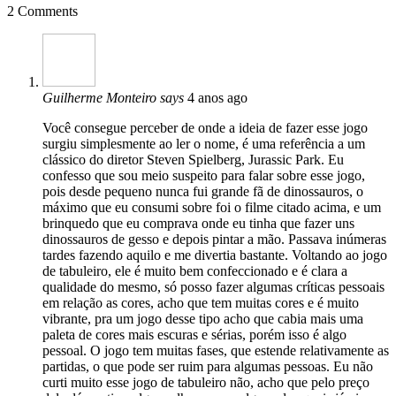
2 Comments
Guilherme Monteiro
says
4 anos ago
Você consegue perceber de onde a ideia de fazer esse jogo
surgiu simplesmente ao ler o nome, é uma referência a um
clássico do diretor Steven Spielberg, Jurassic Park. Eu
confesso que sou meio suspeito para falar sobre esse jogo,
pois desde pequeno nunca fui grande fã de dinossauros, o
máximo que eu consumi sobre foi o filme citado acima, e um
brinquedo que eu comprava onde eu tinha que fazer uns
dinossauros de gesso e depois pintar a mão. Passava inúmeras
tardes fazendo aquilo e me divertia bastante. Voltando ao jogo
de tabuleiro, ele é muito bem confeccionado e é clara a
qualidade do mesmo, só posso fazer algumas críticas pessoais
em relação as cores, acho que tem muitas cores e é muito
vibrante, pra um jogo desse tipo acho que cabia mais uma
paleta de cores mais escuras e sérias, porém isso é algo
pessoal. O jogo tem muitas fases, que estende relativamente as
partidas, o que pode ser ruim para algumas pessoas. Eu não
curti muito esse jogo de tabuleiro não, acho que pelo preço