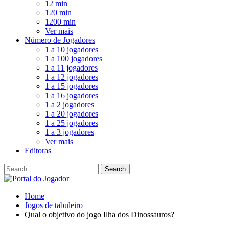
12 min
120 min
1200 min
Ver mais
Número de Jogadores
1 a 10 jogadores
1 a 100 jogadores
1 a 11 jogadores
1 a 12 jogadores
1 a 15 jogadores
1 a 16 jogadores
1 a 2 jogadores
1 a 20 jogadores
1 a 25 jogadores
1 a 3 jogadores
Ver mais
Editoras
Home
Jogos de tabuleiro
Qual o objetivo do jogo Ilha dos Dinossauros?