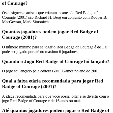
of Courage?
Os designers e artistas que criaram as artes do Red Badge of
Courage (2001) são Richard H. Berg em conjunto com Rodger B.
MacGowan, Mark Simonitch.
Quantos jogadores podem jogar Red Badge of
Courage (2001)?
O número mínimo para se jogar o Red Badge of Courage é de 1 e
pode ser jogado por até no máximo 6 jogadores.
Quando o Jogo Red Badge of Courage foi lançado?
O jogo foi lançado pela editora GMT Games no ano de 2001.
Qual a faixa etária recomendada para jogar Red
Badge of Courage (2001)?
A idade recomendada para que você possa jogar e se divertir com o
jogo Red Badge of Courage é de 16 anos ou mais.
Até quantos jogadores podem jogar o Red Badge of