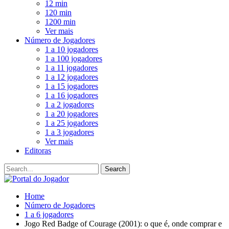
12 min
120 min
1200 min
Ver mais
Número de Jogadores
1 a 10 jogadores
1 a 100 jogadores
1 a 11 jogadores
1 a 12 jogadores
1 a 15 jogadores
1 a 16 jogadores
1 a 2 jogadores
1 a 20 jogadores
1 a 25 jogadores
1 a 3 jogadores
Ver mais
Editoras
Home
Número de Jogadores
1 a 6 jogadores
Jogo Red Badge of Courage (2001): o que é, onde comprar e