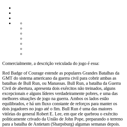
Comercialmente, a descrição veiculada do jogo é essa:
Red Badge of Courage estende as populares Grandes Batalhas da
GMT do sistema americano da guerra civil para cobrir ambas as
batalhas de Bull Run, ou Manassas. Bull Run, a batalha da Guerra
Civil de abertura, apresenta dois exércitos não treinados, alguns
excepcionais e alguns líderes verdadeiramente pobres, e uma das
melhores situações de jogo na guerra. Ambos os lados estão
equilibrados, e há um fluxo constante de reforços para manter os
dois jogadores no jogo até o fim. Bull Run é uma das maiores
vitórias do general Robert E. Lee, em que ele quebrou o exército
politicamente crivado da União de John Pope, preparando o terreno
para a batalha de Antietam (Sharpsburg) algumas semanas depois.