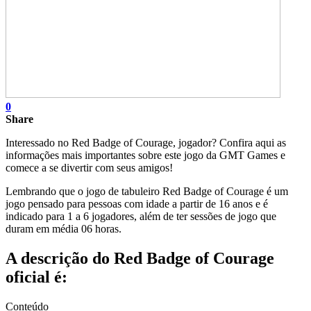
0
Share
Interessado no Red Badge of Courage, jogador? Confira aqui as
informações mais importantes sobre este jogo da GMT Games e
comece a se divertir com seus amigos!
Lembrando que o jogo de tabuleiro Red Badge of Courage é um
jogo pensado para pessoas com idade a partir de 16 anos e é
indicado para 1 a 6 jogadores, além de ter sessões de jogo que
duram em média 06 horas.
A descrição do Red Badge of Courage
oficial é:
Conteúdo