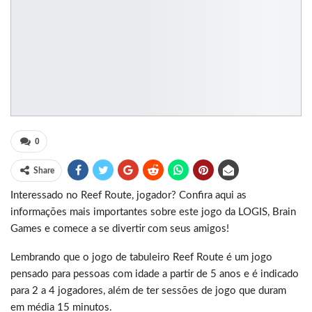
0
Share
Interessado no Reef Route, jogador? Confira aqui as
informações mais importantes sobre este jogo da LOGIS, Brain
Games e comece a se divertir com seus amigos!
Lembrando que o jogo de tabuleiro Reef Route é um jogo
pensado para pessoas com idade a partir de 5 anos e é indicado
para 2 a 4 jogadores, além de ter sessões de jogo que duram
em média 15 minutos.