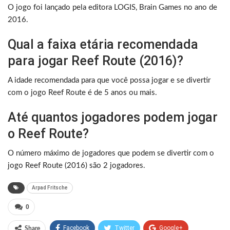
O jogo foi lançado pela editora LOGIS, Brain Games no ano de
2016.
Qual a faixa etária recomendada
para jogar Reef Route (2016)?
A idade recomendada para que você possa jogar e se divertir
com o jogo Reef Route é de 5 anos ou mais.
Até quantos jogadores podem jogar
o Reef Route?
O número máximo de jogadores que podem se divertir com o
jogo Reef Route (2016) são 2 jogadores.
Arpad Fritsche
0
Facebook
Twitter
Google+
Share