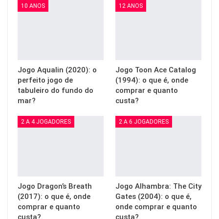
10 ANOS
12 ANOS
Jogo Aqualin (2020): o
Jogo Toon Ace Catalog
perfeito jogo de
(1994): o que é, onde
tabuleiro do fundo do
comprar e quanto
mar?
custa?
2 A 4 JOGADORES
2 A 6 JOGADORES
Jogo Dragon’s Breath
Jogo Alhambra: The City
(2017): o que é, onde
Gates (2004): o que é,
comprar e quanto
onde comprar e quanto
custa?
custa?