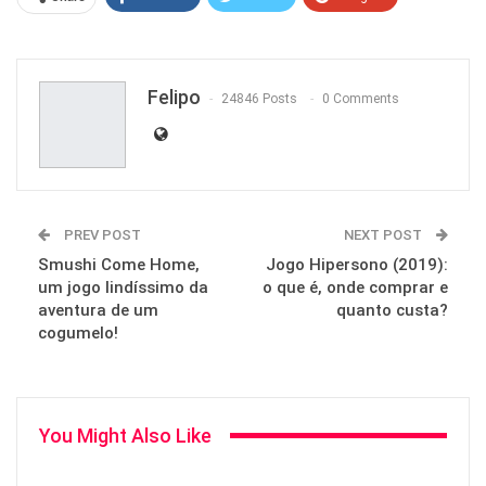
ReddIt
WhatsApp
Pinterest
Email
Felipo
24846 Posts
0 Comments
PREV POST
NEXT POST
Smushi Come Home,
Jogo Hipersono (2019):
um jogo lindíssimo da
o que é, onde comprar e
aventura de um
quanto custa?
cogumelo!
You Might Also Like