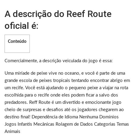
A descrição do Reef Route
oficial é:
Conteúdo
Comercialmente, a descrição veiculada do jogo é essa:
Uma miríade de peixe vive no oceano, e você é parte de uma
grande escola de peixes tropicais tentando encontrar abrigo em
um recife. Você está ajudando o pequeno peixe a viajar na rota
escolhida para o recife onde eles podem ficar a salvo dos
predadores. Reff Route é um divertido e emocionante jogo
cheio de surpresas e desafios até os jogadores chegarem ao
destino final! Dependência de Idioma Nenhuma Domínios
Jogos Infantis Mecânicas Rolagem de Dados Categorias Temas
Animais