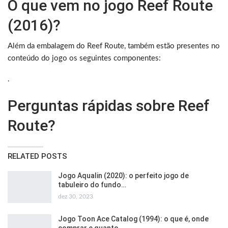
O que vem no jogo Reef Route
(2016)?
Além da embalagem do Reef Route, também estão presentes no
conteúdo do jogo os seguintes componentes:
.
Perguntas rápidas sobre Reef
Route?
RELATED POSTS
Jogo Aqualin (2020): o perfeito jogo de
tabuleiro do fundo…
dez 30, 2023
Jogo Toon Ace Catalog (1994): o que é, onde