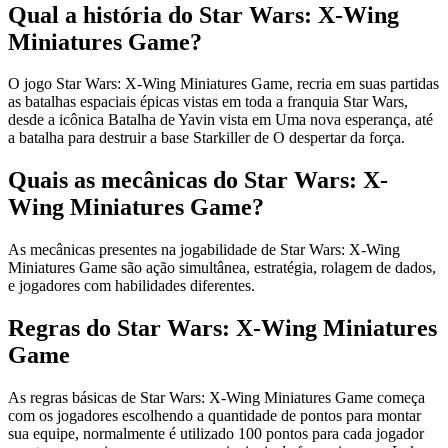
Qual a história do Star Wars: X-Wing
Miniatures Game?
O jogo Star Wars: X-Wing Miniatures Game, recria em suas partidas
as batalhas espaciais épicas vistas em toda a franquia Star Wars,
desde a icônica Batalha de Yavin vista em Uma nova esperança, até
a batalha para destruir a base Starkiller de O despertar da força.
Quais as mecânicas do Star Wars: X-
Wing Miniatures Game?
As mecânicas presentes na jogabilidade de Star Wars: X-Wing
Miniatures Game são ação simultânea, estratégia, rolagem de dados,
e jogadores com habilidades diferentes.
Regras do Star Wars: X-Wing Miniatures
Game
As regras básicas de Star Wars: X-Wing Miniatures Game começa
com os jogadores escolhendo a quantidade de pontos para montar
sua equipe, normalmente é utilizado 100 pontos para cada jogador