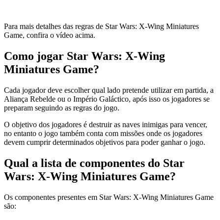
Para mais detalhes das regras de Star Wars: X-Wing Miniatures
Game, confira o vídeo acima.
Como jogar Star Wars: X-Wing
Miniatures Game?
Cada jogador deve escolher qual lado pretende utilizar em partida, a
Aliança Rebelde ou o Império Galáctico, após isso os jogadores se
preparam seguindo as regras do jogo.
O objetivo dos jogadores é destruir as naves inimigas para vencer,
no entanto o jogo também conta com missões onde os jogadores
devem cumprir determinados objetivos para poder ganhar o jogo.
Qual a lista de componentes do Star
Wars: X-Wing Miniatures Game?
Os componentes presentes em Star Wars: X-Wing Miniatures Game
são: