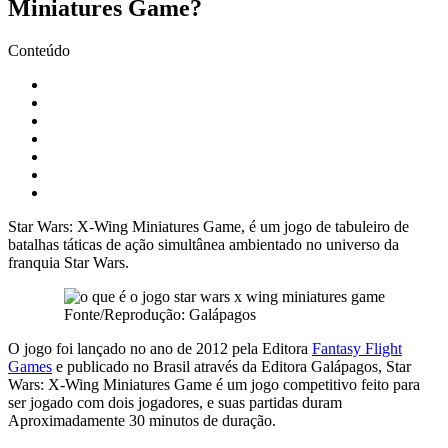
Miniatures Game?
Conteúdo
Star Wars: X-Wing Miniatures Game, é um jogo de tabuleiro de
batalhas táticas de ação simultânea ambientado no universo da
franquia Star Wars.
Fonte/Reprodução: Galápagos
O jogo foi lançado no ano de 2012 pela Editora
Fantasy Flight
Games
e publicado no Brasil através da Editora Galápagos, Star
Wars: X-Wing Miniatures Game é um jogo competitivo feito para
ser jogado com dois jogadores, e suas partidas duram
Aproximadamente 30 minutos de duração.