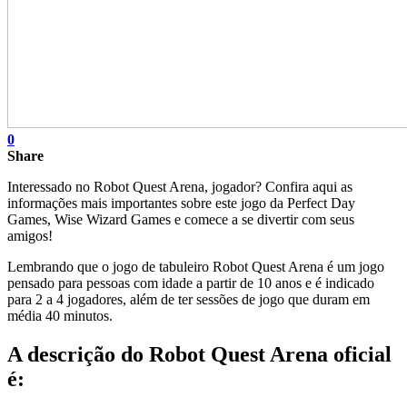
0
Share
Interessado no Robot Quest Arena, jogador? Confira aqui as
informações mais importantes sobre este jogo da Perfect Day
Games, Wise Wizard Games e comece a se divertir com seus
amigos!
Lembrando que o jogo de tabuleiro Robot Quest Arena é um jogo
pensado para pessoas com idade a partir de 10 anos e é indicado
para 2 a 4 jogadores, além de ter sessões de jogo que duram em
média 40 minutos.
A descrição do Robot Quest Arena oficial
é: