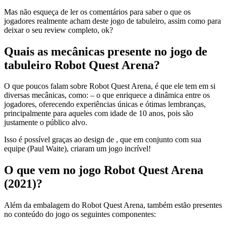
Mas não esqueça de ler os comentários para saber o que os
jogadores realmente acham deste jogo de tabuleiro, assim como para
deixar o seu review completo, ok?
Quais as mecânicas presente no jogo de
tabuleiro Robot Quest Arena?
O que poucos falam sobre Robot Quest Arena, é que ele tem em si
diversas mecânicas, como: – o que enriquece a dinâmica entre os
jogadores, oferecendo experiências únicas e ótimas lembranças,
principalmente para aqueles com idade de 10 anos, pois são
justamente o público alvo.
Isso é possível graças ao design de , que em conjunto com sua
equipe (Paul Waite), criaram um jogo incrível!
O que vem no jogo Robot Quest Arena
(2021)?
Além da embalagem do Robot Quest Arena, também estão presentes
no conteúdo do jogo os seguintes componentes: