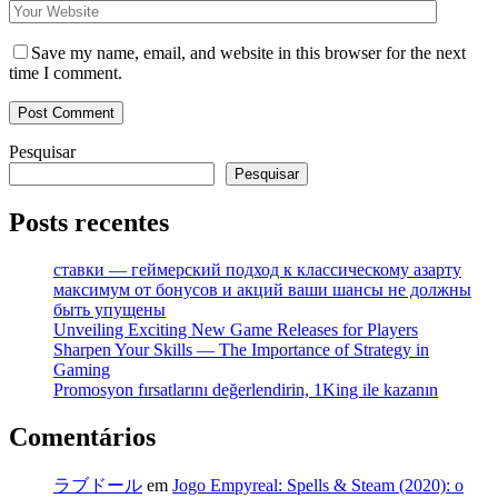
Save my name, email, and website in this browser for the next
time I comment.
Pesquisar
Pesquisar
Posts recentes
ставки — геймерский подход к классическому азарту
максимум от бонусов и акций ваши шансы не должны
быть упущены
Unveiling Exciting New Game Releases for Players
Sharpen Your Skills — The Importance of Strategy in
Gaming
Promosyon fırsatlarını değerlendirin, 1King ile kazanın
Comentários
ラブドール
em
Jogo Empyreal: Spells & Steam (2020): o