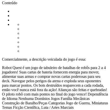
Conteúdo
Comercialmente, a descrição veiculada do jogo é essa:
Robot Quest é um jogo de tabuleiro de batalhas de robôs para 2 a 4
jogadores! Suas cartas de bateria fornecem energia para mover,
alimentar suas armas e comprar novas cartas poderosas para seu
deck. Navegue pelos perigos da arena e exploda seus oponentes
para marcar pontos. Os bots destruídos reaparecem a cada rodada,
então você nunca está fora da ação! Alianças são feitas e quebradas!
O piloto robô com mais pontos no final do jogo vence! Dependência
de Idioma Nenhuma Domínios Jogos Família Mecânicas
Construção de Baralho/Peças Categorias Jogo de Guerra, Miniaturas
Temas Ficção Científica, Luta / Artes Marciais