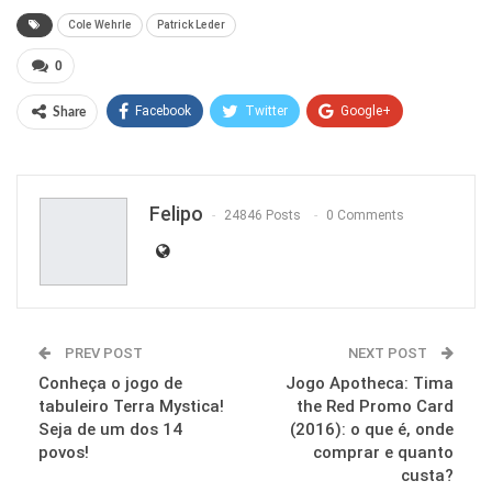
Cole Wehrle
Patrick Leder
0
Facebook
Twitter
Google+
Share
ReddIt
WhatsApp
Pinterest
Email
Felipo
24846 Posts
0 Comments
PREV POST
NEXT POST
Conheça o jogo de
Jogo Apotheca: Tima
tabuleiro Terra Mystica!
the Red Promo Card
Seja de um dos 14
(2016): o que é, onde
povos!
comprar e quanto
custa?