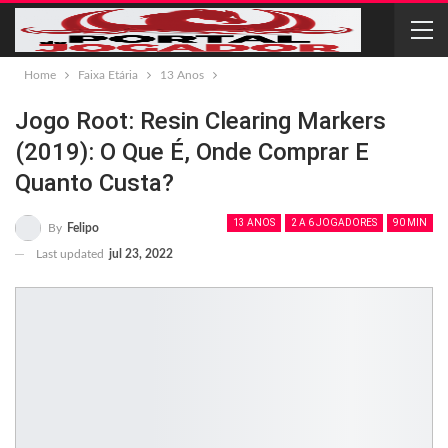
Home
Faixa Etária
13 Anos
Jogo Root: Resin Clearing Markers
(2019): O Que É, Onde Comprar E
Quanto Custa?
13 ANOS
2 A 6 JOGADORES
90 MIN
By
Felipo
Last updated
jul 23, 2022