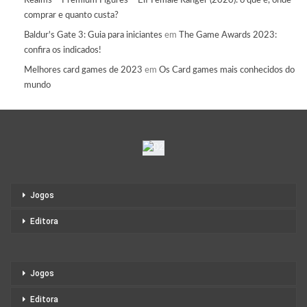
Realms – Premium Figures – Elf Female Ranger (2020): o que é, onde
comprar e quanto custa?
Baldur's Gate 3: Guia para iniciantes
em
The Game Awards 2023:
confira os indicados!
Melhores card games de 2023
em
Os Card games mais conhecidos do
mundo
Jogos
Editora
Jogos
Editora