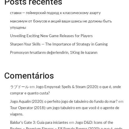
Posts recentes
ставки — геймерский подход к классическому азарту
максимум от бонусов и акций ваши шансы не должны быть
упущены
Unveiling Exciting New Game Releases for Players
Sharpen Your Skills — The Importance of Strategy in Gaming
Promosyon fırsatlarını değerlendirin, 1King ile kazanın
Comentários
ラブドール
em
Jogo Empyreal: Spells & Steam (2020): o que é, onde
comprar e quanto custa?
Jogo Aqualin (2020): o perfeito jogo de tabuleiro do fundo do mar?
em
Tour Operator (2018): um jogo tabuleiro em que você é o agente de
viagens.
Baldur's Gate 3: Guia para iniciantes
em
Jogo D&D: Icons of the