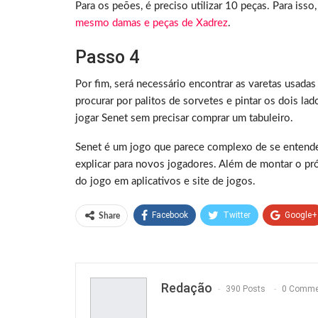
Para os peões, é preciso utilizar 10 peças. Para isso
mesmo damas e peças de Xadrez
.
Passo 4
Por fim, será necessário encontrar as varetas usada
procurar por palitos de sorvetes e pintar os dois lad
jogar Senet sem precisar comprar um tabuleiro.
Senet é um jogo que parece complexo de se entender
explicar para novos jogadores. Além de montar o pró
do jogo em aplicativos e site de jogos.
Facebook
Twitter
Google+
Share
Redação
390 Posts
0 Comme