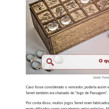
Senet. Font
Caso fosse considerado o vencedor, poderia assim vi
Senet também era chamado de “Jogo de Passagem’’.
Por conta disso, muitos jogos Senet eram fabricad
eram utilizados como passatempo pelos egípcios. At