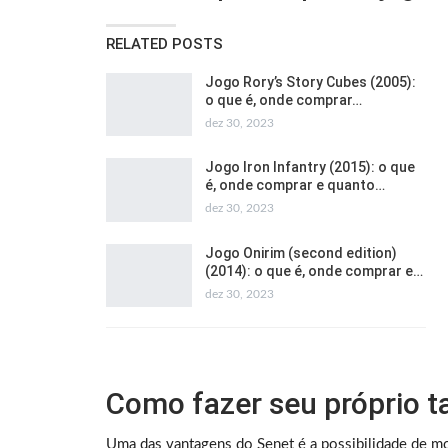
RELATED POSTS
Jogo Rory’s Story Cubes (2005):
o que é, onde comprar…
dez 30, 2023
Jogo Iron Infantry (2015): o que
é, onde comprar e quanto…
dez 30, 2023
Jogo Onirim (second edition)
(2014): o que é, onde comprar e…
dez 30, 2023
Como fazer seu próprio ta
Uma das vantagens do Senet é a possibilidade de mo