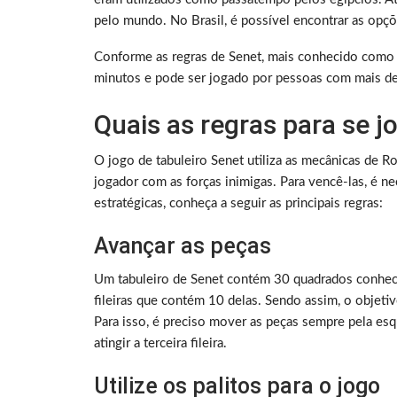
pelo mundo. No Brasil, é possível encontrar as opç
Conforme as regras de Senet, mais conhecido como 
minutos e pode ser jogado por pessoas com mais de
Quais as regras para se j
O jogo de tabuleiro Senet utiliza as mecânicas de R
jogador com as forças inimigas. Para vencê-las, é ne
estratégicas, conheça a seguir as principais regras:
Avançar as peças
Um tabuleiro de Senet contém 30 quadrados conheci
fileiras que contém 10 delas. Sendo assim, o objetiv
Para isso, é preciso mover as peças sempre pela esq
atingir a terceira fileira.
Utilize os palitos para o jogo