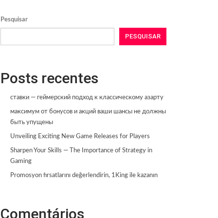
Pesquisar
PESQUISAR
Posts recentes
ставки — геймерский подход к классическому азарту
максимум от бонусов и акций ваши шансы не должны
быть упущены
Unveiling Exciting New Game Releases for Players
Sharpen Your Skills — The Importance of Strategy in
Gaming
Promosyon fırsatlarını değerlendirin, 1King ile kazanın
Comentários