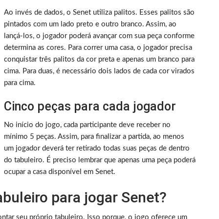
Ao invés de dados, o Senet utiliza palitos. Esses palitos são
pintados com um lado preto e outro branco. Assim, ao
lançá-los, o jogador poderá avançar com sua peça conforme
determina as cores. Para correr uma casa, o jogador precisa
conquistar três palitos da cor preta e apenas um branco para
cima. Para duas, é necessário dois lados de cada cor virados
para cima.
Cinco peças para cada jogador
No início do jogo, cada participante deve receber no
mínimo 5 peças. Assim, para finalizar a partida, ao menos
um jogador deverá ter retirado todas suas peças de dentro
do tabuleiro. É preciso lembrar que apenas uma peça poderá
ocupar a casa disponível em Senet.
buleiro para jogar Senet?
ntar seu próprio tabuleiro. Isso porque, o jogo oferece um