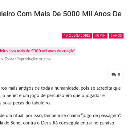
leiro Com Mais De 5000 Mil Anos De
1 A 2 JOGADORES
40 MIN
6 ANOS
to. Fonte/Reprodução: original.
0
ros mais antigos de toda a humanidade, pois se acredita que
, o Senet é um jogo de percurso em que o jogador é
 suas peças do tabuleiro.
e um ritual, por isso, também se chama “jogo de passagem’’.
 de Senet contra o Deus Rá conseguia entrar no paraíso.