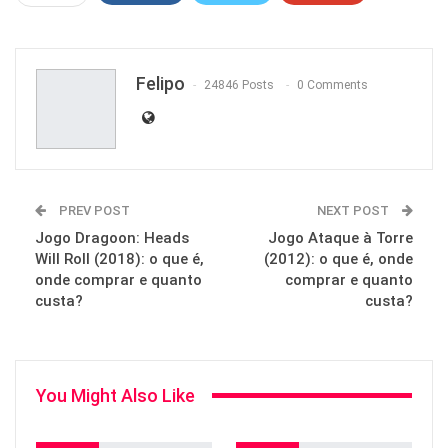
ReddIt
WhatsApp
Pinterest
Email
Felipo
24846 Posts
0 Comments
PREV POST
NEXT POST
Jogo Dragoon: Heads
Jogo Ataque à Torre
Will Roll (2018): o que é,
(2012): o que é, onde
onde comprar e quanto
comprar e quanto
custa?
custa?
You Might Also Like