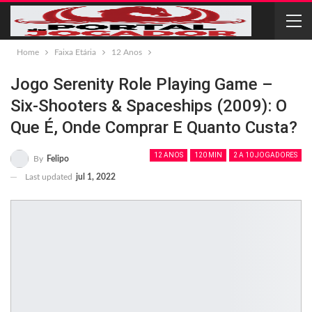
Home
Faixa Etária
12 Anos
Jogo Serenity Role Playing Game –
Six-Shooters & Spaceships (2009): O
Que É, Onde Comprar E Quanto Custa?
12 ANOS
120 MIN
2 A 10 JOGADORES
By
Felipo
Last updated
jul 1, 2022