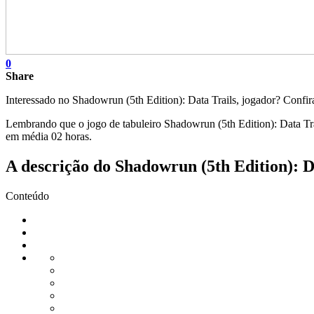
0
Share
Interessado no Shadowrun (5th Edition): Data Trails, jogador? Confi
Lembrando que o jogo de tabuleiro Shadowrun (5th Edition): Data Trai
em média 02 horas.
A descrição do Shadowrun (5th Edition): Dat
Conteúdo