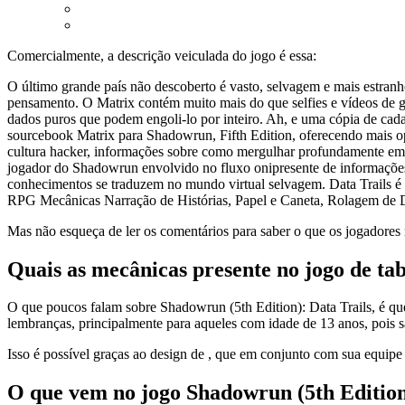
Comercialmente, a descrição veiculada do jogo é essa:
O último grande país não descoberto é vasto, selvagem e mais estran
pensamento. O Matrix contém muito mais do que selfies e vídeos de gat
dados puros que podem engoli-lo por inteiro. Ah, e uma cópia de cada
sourcebook Matrix para Shadowrun, Fifth Edition, oferecendo mais o
cultura hacker, informações sobre como mergulhar profundamente em ho
jogador do Shadowrun envolvido no fluxo onipresente de informações.
conhecimentos se traduzem no mundo virtual selvagem. Data Trails 
RPG Mecânicas Narração de Histórias, Papel e Caneta, Rolagem de 
Mas não esqueça de ler os comentários para saber o que os jogadores
Quais as mecânicas presente no jogo de ta
O que poucos falam sobre Shadowrun (5th Edition): Data Trails, é que
lembranças, principalmente para aqueles com idade de 13 anos, pois s
Isso é possível graças ao design de , que em conjunto com sua equip
O que vem no jogo Shadowrun (5th Edition)