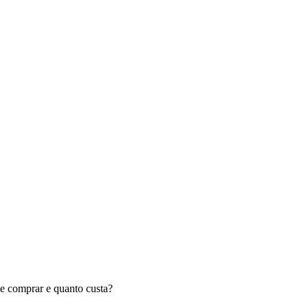
de comprar e quanto custa?