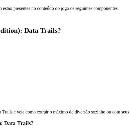
 estão presentes no conteúdo do jogo os seguintes componentes:
ition): Data Trails?
a Trails e veja como extrair o máximo de diversão sozinho ou com seus
: Data Trails?