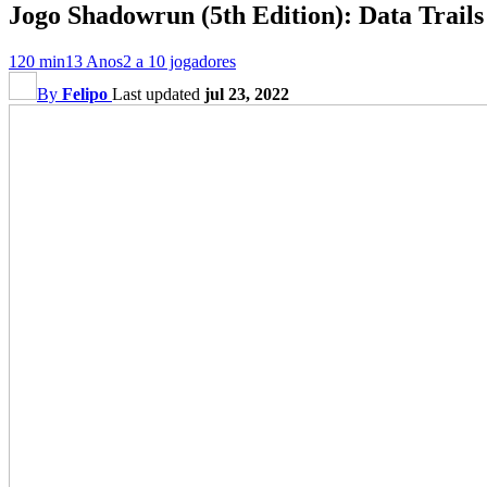
Jogo Shadowrun (5th Edition): Data Trails
120 min
13 Anos
2 a 10 jogadores
By
Felipo
Last updated
jul 23, 2022