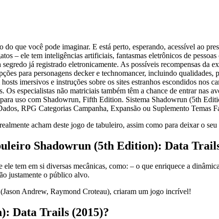
ho do que você pode imaginar. E está perto, esperando, acessível ao p
os – ele tem inteligências artificiais, fantasmas eletrônicos de pessoa
 segredo já registrado eletronicamente. As possíveis recompensas da exp
pções para personagens decker e technomancer, incluindo qualidades,
sts imersivos e instruções sobre os sites estranhos escondidos nos can
 Os especialistas não matriciais também têm a chance de entrar nas av
é para uso com Shadowrun, Fifth Edition. Sistema Shadowrun (5th Edi
Dados, RPG Categorias Campanha, Expansão ou Suplemento Temas Fant
 realmente acham deste jogo de tabuleiro, assim como para deixar o seu
buleiro Shadowrun (5th Edition): Data Trail
 ele tem em si diversas mecânicas, como: – o que enriquece a dinâmica
ão justamente o público alvo.
e (Jason Andrew, Raymond Croteau), criaram um jogo incrível!
: Data Trails (2015)?